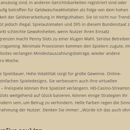
 ansässig sind, in anderen Gerichtsbarkeiten registriert sind oder
ufig betroffen für Geldwäscheaktivitäten als Folge von dem hohen
it der Geldverarbeitung in Wettguthaben. Sie ist nicht nur Trend
t jedoch illegal, Spielautomaten und DFS in diesem Bundesstaat 
rkt schlechte Gewohnheiten, wenn Nutzer ihren Einsatz
grenzen macht Penny Slots zu einer klugen Wahl. Seriöse Betreiber
icrogaming. Minimale Provisionen kommen den Spielern zugute, im
Websites verlangen Mindestauszahlungsbeträge, wieder andere
pro Woche.
 Spieldauer, Hohe Volatilität sorgt für große Gewinne. Online-
einfachen Spieledesigns. Sie verbessern auch ihre virtuellen
 – Freispiele können Ihre Spielzeit verlängern. HD-Casino-Streami
Slots weitgehend auf Glück basieren, können einige Strategien Ihr
ern sein, um Betrug zu verhindern. Helle Farben regen die Sinn
hrnehmung der Nutzer. Denken Sie immer: „Würde ich das auch oh