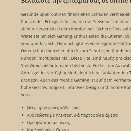
Βελτιώστε την εμπειρία σας σε online
Gesunde Spielroutinen finanziellen Schaden vermeiden , 
Rausch des Erfolgs, selbst wenn die Preise bescheiden
ziehen Nervenkitzel dem Komfort vor. Sichere Slots zah
Wette stellen sich Gaming-Enthusiasten diskutieren, ob
sind unerlässlich. Dennoch gibt es viele legitime Pl
Datenschutzkontrollen durch zum Schutz von Kundendate
Runden, nicht jedes Mal. Diese Titel sind häufig praktis
Von Videospielautomaten bis hin zu Poker – die Auswahl 
Anreizgelder verfügbar sind, deutlich bei ablaufenden
drängen. Auch das mobile Gaming ist auf dem Vormars
hohe Geschwindigkeit, intuitives Design und mobile Kom
vorn.
Νέες προσφορές κάθε ώρα
Ανανεώστε με ηλεκτρονικά πορτοφόλια άμεσα
Προσβάσιμο σε όλους
Κουλοχέρηδες Όσκαρ