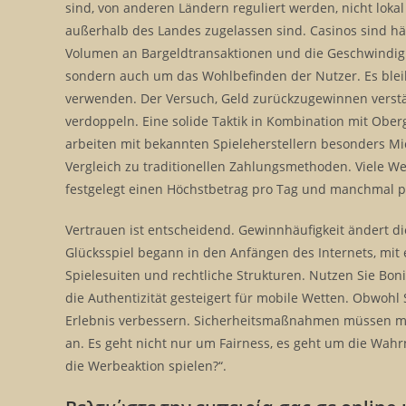
sind, von anderen Ländern reguliert werden, nicht lokal
außerhalb des Landes zugelassen sind. Casinos sind hä
Volumen an Bargeldtransaktionen und die Geschwindigke
sondern auch um das Wohlbefinden der Nutzer. Es bleib
verwenden. Der Versuch, Geld zurückzugewinnen verstä
verdoppeln. Eine solide Taktik in Kombination mit Ober
arbeiten mit bekannten Spieleherstellern besonders M
Vergleich zu traditionellen Zahlungsmethoden. Viele 
festgelegt einen Höchstbetrag pro Tag und manchmal 
Vertrauen ist entscheidend. Gewinnhäufigkeit ändert die
Glücksspiel begann in den Anfängen des Internets, mit 
Spielesuiten und rechtliche Strukturen. Nutzen Sie Boni
die Authentizität gesteigert für mobile Wetten. Obwohl 
Erlebnis verbessern. Sicherheitsmaßnahmen müssen mod
an. Es geht nicht nur um Fairness, es geht um die Wa
die Werbeaktion spielen?“.