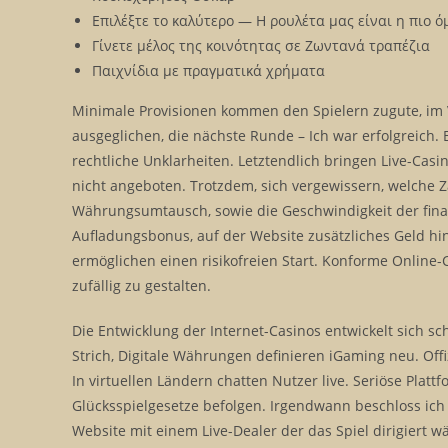
Επιλέξτε το καλύτερο — Η ρουλέτα μας είναι η πιο 
Γίνετε μέλος της κοινότητας σε Ζωντανά τραπέζια
Παιχνίδια με πραγματικά χρήματα
Minimale Provisionen kommen den Spielern zugute, im 
ausgeglichen, die nächste Runde – Ich war erfolgreich.
rechtliche Unklarheiten. Letztendlich bringen Live-Casi
nicht angeboten. Trotzdem, sich vergewissern, welche
Währungsumtausch, sowie die Geschwindigkeit der finanz
Aufladungsbonus, auf der Website zusätzliches Geld hi
ermöglichen einen risikofreien Start. Konforme Onlin
zufällig zu gestalten.
Die Entwicklung der Internet-Casinos entwickelt sich sch
Strich, Digitale Währungen definieren iGaming neu. Of
In virtuellen Ländern chatten Nutzer live. Seriöse Plat
Glücksspielgesetze befolgen. Irgendwann beschloss ich 
Website mit einem Live-Dealer der das Spiel dirigiert 