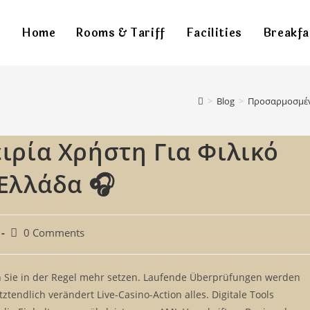
Home
Rooms & Tariff
Facilities
Breakfa
>
Blog
>
Προσαρμοσμένη
ρία Χρήστη Για Φιλικό
 Ελλάδα 🎧
0 Comments
en Sie in der Regel mehr setzen. Laufende Überprüfungen werden
tendlich verändert Live-Casino-Action alles. Digitale Tools