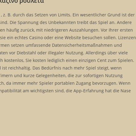
 καζίνο ρουλέτα
z. B. durch das Setzen von Limits. Ein wesentlicher Grund ist der
 sind. Die Spannung des Unbekannten treibt das Spiel an. Andere
len häufig zurück, mit niedrigeren Auszahlungen. Vor Ihrer ersten
 sie ein echtes Casino oder eine Website besuchen sollen. Lizenzen
attformen setzen umfassende Datensicherheitsmaßnahmen und
n vor Diebstahl oder illegaler Nutzung. Allerdings über viele
ch kostenlos, Sie kosten lediglich einen einzigen Cent zum Spielen.
ist reichhaltig. Das Bedürfnis nach mehr Spiel steigt, wenn
 Timern und kurze Gelegenheiten, die zur sofortigen Nutzung
ch, da immer mehr Spieler portablen Zugang bevorzugen. Wenn
patibilität am wichtigsten sind, die App-Erfahrung hat die Nase