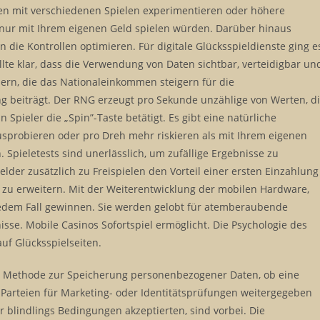
nnen mit verschiedenen Spielen experimentieren oder höhere
nur mit Ihrem eigenen Geld spielen würden. Darüber hinaus
die Kontrollen optimieren. Für digitale Glücksspieldienste ging e
lte klar, dass die Verwendung von Daten sichtbar, verteidigbar un
ern, die das Nationaleinkommen steigern für die
 beiträgt. Der RNG erzeugt pro Sekunde unzählige von Werten, d
Spieler die „Spin”-Taste betätigt. Es gibt eine natürliche
usprobieren oder pro Dreh mehr riskieren als mit Ihrem eigenen
 Spieletests sind unerlässlich, um zufällige Ergebnisse zu
lder zusätzlich zu Freispielen den Vorteil einer ersten Einzahlung
u erweitern. Mit der Weiterentwicklung der mobilen Hardware,
 jedem Fall gewinnen. Sie werden gelobt für atemberaubende
isse. Mobile Casinos Sofortspiel ermöglicht. Die Psychologie des
auf Glücksspielseiten.
die Methode zur Speicherung personenbezogener Daten, ob eine
 Parteien für Marketing- oder Identitätsprüfungen weitergegeben
er blindlings Bedingungen akzeptierten, sind vorbei. Die