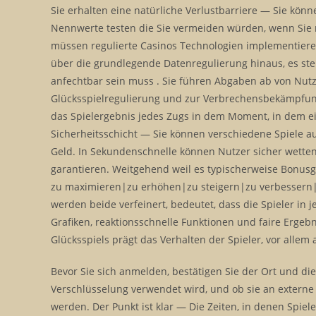
Sie erhalten eine natürliche Verlustbarriere — Sie kö
Nennwerte testen die Sie vermeiden würden, wenn Sie 
müssen regulierte Casinos Technologien implementieren 
über die grundlegende Datenregulierung hinaus, es stel
anfechtbar sein muss . Sie führen Abgaben ab von Nutz
Glücksspielregulierung und zur Verbrechensbekämpfung
das Spielergebnis jedes Zugs in dem Moment, in dem ein 
Sicherheitsschicht — Sie können verschiedene Spiele a
Geld. In Sekundenschnelle können Nutzer sicher wetten.
garantieren. Weitgehend weil es typischerweise Bonusge
zu maximieren|zu erhöhen|zu steigern|zu verbessern|z
werden beide verfeinert, bedeutet, dass die Spieler in
Grafiken, reaktionsschnelle Funktionen und faire Ergebn
Glücksspiels prägt das Verhalten der Spieler, vor allem 
Bevor Sie sich anmelden, bestätigen Sie der Ort und 
Verschlüsselung verwendet wird, und ob sie an externe
werden. Der Punkt ist klar — Die Zeiten, in denen Spiel