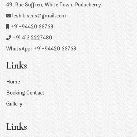
49, Rue Suffren, White Town, Puducherry.
leshibiscus@gmail.com
+91-94420 66763
+91 413 2227480
WhatsApp: +91-94420 66763
Links
Home
Booking Contact
Gallery
Links