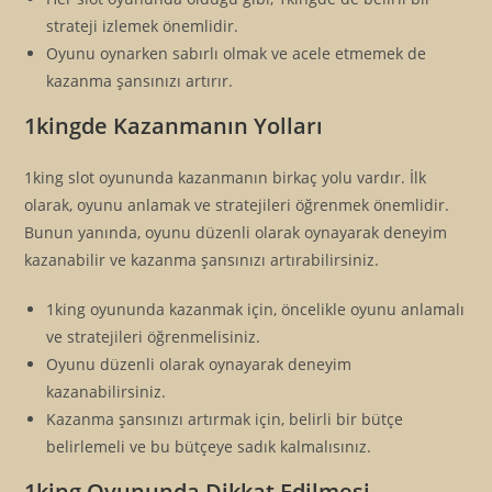
strateji izlemek önemlidir.
Oyunu oynarken sabırlı olmak ve acele etmemek de
kazanma şansınızı artırır.
1kingde Kazanmanın Yolları
1king slot oyununda kazanmanın birkaç yolu vardır. İlk
olarak, oyunu anlamak ve stratejileri öğrenmek önemlidir.
Bunun yanında, oyunu düzenli olarak oynayarak deneyim
kazanabilir ve kazanma şansınızı artırabilirsiniz.
1king oyununda kazanmak için, öncelikle oyunu anlamalı
ve stratejileri öğrenmelisiniz.
Oyunu düzenli olarak oynayarak deneyim
kazanabilirsiniz.
Kazanma şansınızı artırmak için, belirli bir bütçe
belirlemeli ve bu bütçeye sadık kalmalısınız.
1king Oyununda Dikkat Edilmesi