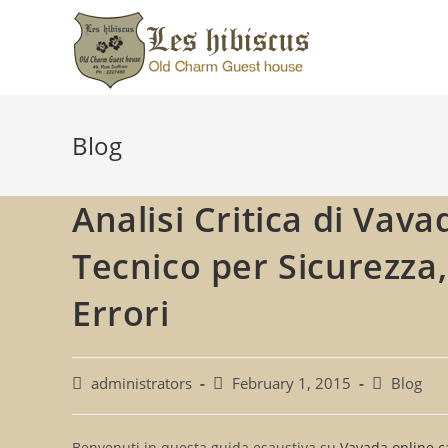
Blog
Analisi Critica di Vav
Tecnico per Sicurezza
Errori
administrators
February 1, 2015
Blog
Benvenuti in questa guida esaustiva su
Vavada online c