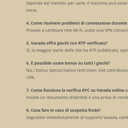
Dipende dal metodo: per carte, il massimo può essere
mese.
4. Come risolvere problemi di connessione durante 
Provate a cambiare rete Wi-Fi, usate una VPN consenti
5. Vavada offre giochi con RTP verificato?
Sì, la maggior parte delle slot ha RTP pubblicato, spes
6. È possibile usare bonus su tutti i giochi?
No, i bonus spesso hanno restrizioni: slot contribuis
10%.
7. Come funziona la verifica KYC su Vavada online 
Inviate un documento d’identità e una prova di reside
8. Cosa fare in caso di sospetta frode?
Segnalate immediatamente al supporto Vavada, cambiat