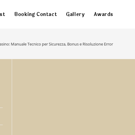
st
Booking Contact
Gallery
Awards
Casino: Manuale Tecnico per Sicurezza, Bonus e Risoluzione Errori