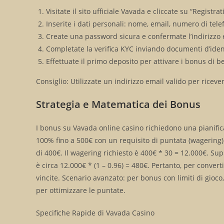
Visitate il sito ufficiale Vavada e cliccate su “Registrati
Inserite i dati personali: nome, email, numero di tele
Create una password sicura e confermate l’indirizzo 
Completate la verifica KYC inviando documenti d’iden
Effettuate il primo deposito per attivare i bonus di 
Consiglio: Utilizzate un indirizzo email valido per ricev
Strategia e Matematica dei Bonus
I bonus su Vavada online casino richiedono una pianifi
100% fino a 500€ con un requisito di puntata (wagering)
di 400€. Il wagering richiesto è 400€ * 30 = 12.000€. Sup
è circa 12.000€ * (1 – 0.96) = 480€. Pertanto, per conver
vincite. Scenario avanzato: per bonus con limiti di gioco, 
per ottimizzare le puntate.
Specifiche Rapide di Vavada Casino