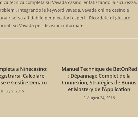
ica tecnica completa su Vavada casino, enfatizzando la sicurezza,
 problemi. Integrando le keyword vavada, vavada online casino e
na risorsa affidabile per giocatori esperti. Ricordate di giocare
ornati su Vavada per decisioni informate.
pleta a Ninecasino:
Manuel Technique de BetOnRed
istrarsi, Calcolare
: Dépannage Complet de la
e e Gestire Denaro
Connexion, Stratégies de Bonus
et Mastery de l’Application
July 9, 2015
August 24, 2016