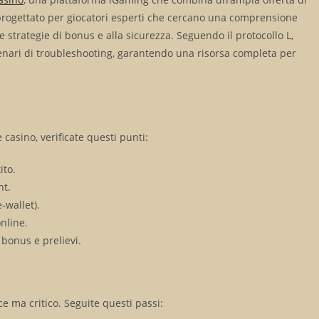
progettato per giocatori esperti che cercano una comprensione
le strategie di bonus e alla sicurezza. Seguendo il protocollo L,
nari di troubleshooting, garantendo una risorsa completa per
casino, verificate questi punti:
ito.
nt.
-wallet).
nline.
 bonus e prelievi.
e ma critico. Seguite questi passi: