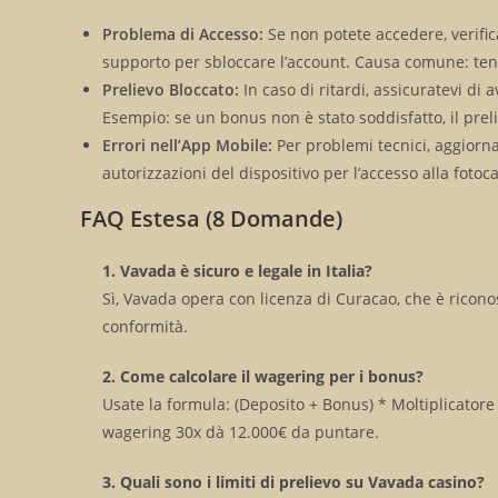
Problema di Accesso:
Se non potete accedere, verific
supporto per sbloccare l’account. Causa comune: tentati
Prelievo Bloccato:
In caso di ritardi, assicuratevi di 
Esempio: se un bonus non è stato soddisfatto, il pre
Errori nell’App Mobile:
Per problemi tecnici, aggiornat
autorizzazioni del dispositivo per l’accesso alla fotoc
FAQ Estesa (8 Domande)
1. Vavada è sicuro e legale in Italia?
Sì, Vavada opera con licenza di Curacao, che è riconosc
conformità.
2. Come calcolare il wagering per i bonus?
Usate la formula: (Deposito + Bonus) * Moltiplicator
wagering 30x dà 12.000€ da puntare.
3. Quali sono i limiti di prelievo su Vavada casino?