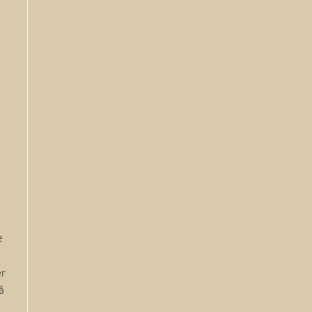
e
er
å