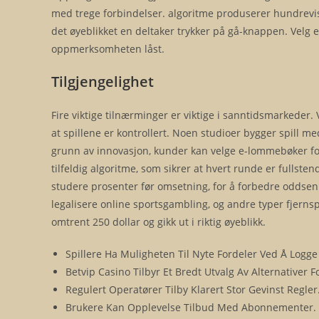
med trege forbindelser. algoritme produserer hundrevi
det øyeblikket en deltaker trykker på gå-knappen. Velg e
oppmerksomheten låst.
Tilgjengelighet
Fire viktige tilnærminger er viktige i sanntidsmarkeder. 
at spillene er kontrollert. Noen studioer bygger spill me
grunn av innovasjon, kunder kan velge e-lommebøker for 
tilfeldig algoritme, som sikrer at hvert runde er fullste
studere prosenter før omsetning, for å forbedre oddsen. 
legalisere online sportsgambling, og andre typer fjerns
omtrent 250 dollar og gikk ut i riktig øyeblikk.
Spillere Ha Muligheten Til Nyte Fordeler Ved Å Logge
Betvip Casino Tilbyr Et Bredt Utvalg Av Alternativer
Regulert Operatører Tilby Klarert Stor Gevinst Regler
Brukere Kan Opplevelse Tilbud Med Abonnementer.