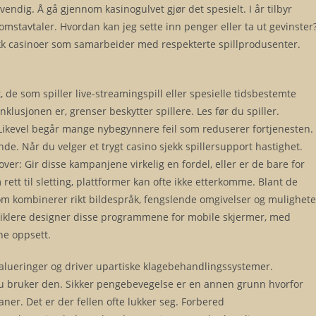
vendig. Å gå gjennom kasinogulvet gjør det spesielt. I år tilbyr
mstavtaler. Hvordan kan jeg sette inn penger eller ta ut gevinster
jekk casinoer som samarbeider med respekterte spillprodusenter.
, de som spiller live-streamingspill eller spesielle tidsbestemte
nklusjonen er, grenser beskytter spillere. Les før du spiller.
Likevel begår mange nybegynnere feil som reduserer fortjenesten.
nde. Når du velger et trygt casino sjekk spillersupport hastighet.
ver: Gir disse kampanjene virkelig en fordel, eller er de bare for
ett til sletting, plattformer kan ofte ikke etterkomme. Blant de
som kombinerer rikt bildespråk, fengslende omgivelser og mulighet
tviklere designer disse programmene for mobile skjermer, med
ne oppsett.
evalueringer og driver upartiske klagebehandlingssystemer.
du bruker den. Sikker pengebevegelse er en annen grunn hvorfor
ner. Det er der fellen ofte lukker seg. Forbered