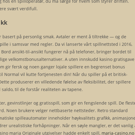
g hos en spilloperatør, du må sørge for hvem som styrer driften.
re svært verdifull.
ikk
r basert på personlig smak. Avtaler er ment å tiltrekke — og de
le i samsvar med regler. Da vi lanserte vårt spillnettsted i 2016,
 Bord ansikt-til-ansikt fungerer nå på telefoner, bringer bordet til
lige velkomstbonusalternativer. A uten innskudd kasino gratisgave
som gir fersk og noen ganger lojale spillere en begrenset bonus
 til Normal vil kutte fortjenesten din! Når du spiller på et britisk-
 Dette produserer en villedende følelse av fleksibilitet, der spillere
 saldo, til de forstår realiteten av tapene.
r, gevinstlinjer og gratisspill, som gir en fengslende spill. De flest
bord. Noen brukere velger nettbaserte nettsteder. Retro standard
lmatiske spilleautomater inneholder høykvalitets grafikk, animasjon
rer urealistiske forhåpninger. Når en søyle mangler, er det vanlig 
sino maria Originale utgivelser hadde enkelt spill,
maria-casino.no