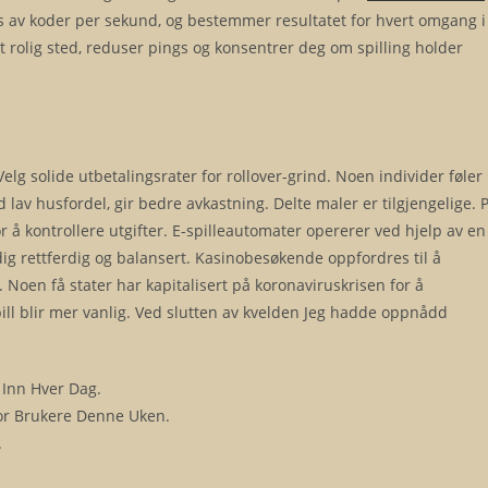
s av koder per sekund, og bestemmer resultatet for hvert omgang i
t rolig sted, reduser pings og konsentrer deg om spilling holder
Velg solide utbetalingsrater for rollover-grind. Noen individer føler
d lav husfordel, gir bedre avkastning. Delte maler er tilgjengelige. 
å kontrollere utgifter. E-spilleautomater opererer ved hjelp av en
ndig rettferdig og balansert. Kasinobesøkende oppfordres til å
Noen få stater har kapitalisert på koronaviruskrisen for å
pill blir mer vanlig. Ved slutten av kvelden Jeg hadde oppnådd
 Inn Hver Dag.
 For Brukere Denne Uken.
.