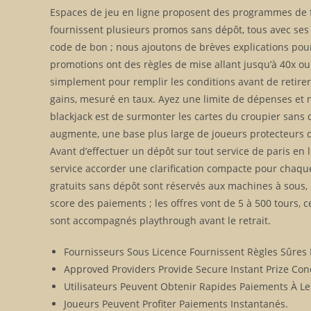
Espaces de jeu en ligne proposent des programmes de fi
fournissent plusieurs promos sans dépôt, tous avec ses 
code de bon ; nous ajoutons de brèves explications pour
promotions ont des règles de mise allant jusqu’à 40x ou
simplement pour remplir les conditions avant de retirer.
gains, mesuré en taux. Ayez une limite de dépenses et n
blackjack est de surmonter les cartes du croupier sans 
augmente, une base plus large de joueurs protecteurs de 
Avant d’effectuer un dépôt sur tout service de paris en 
service accorder une clarification compacte pour chaque
gratuits sans dépôt sont réservés aux machines à sous, 
score des paiements ; les offres vont de 5 à 500 tours, 
sont accompagnés playthrough avant le retrait.
Fournisseurs Sous Licence Fournissent Règles Sûres 
Approved Providers Provide Secure Instant Prize Con
Utilisateurs Peuvent Obtenir Rapides Paiements À Le
Joueurs Peuvent Profiter Paiements Instantanés.