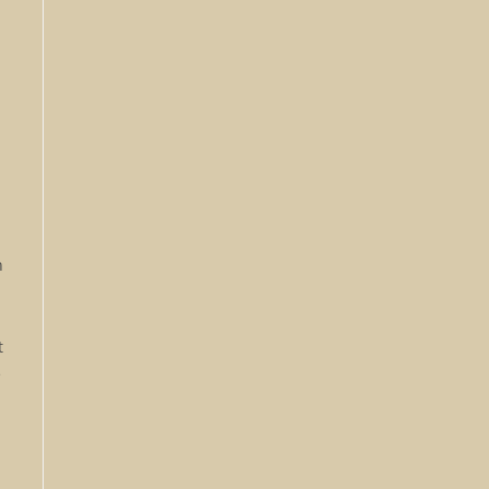
n
t
e