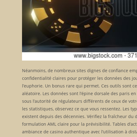
Néanmoins, de nombreux sites dignes de confiance emp
confidentialité claires pour protéger les données des jo
l’euphorie. Un bonus rare qui permet. Ces outils sont cer
aléatoire. Les données sont l’épine dorsale des paris en
sous l’autorité de régulateurs différents de ceux de votr
les statistiques, observez ce que vous ressentez. Les typ
existent depuis des décennies. Vérifiez la fraîcheur d
formulation AML claire pour la prévisibilité. Tables d’a
ambiance de casino authentique avec l’utilisation à dist