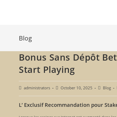
Blog
Bonus Sans Dépôt Be
Start Playing
administrators
October 10, 2025
Blog
L’ Exclusif Recommandation pour Stak