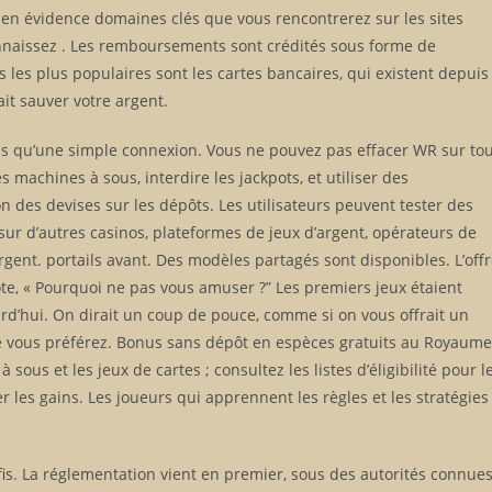
 en évidence domaines clés que vous rencontrerez sur les sites
nnaissez . Les remboursements sont crédités sous forme de
 les plus populaires sont les cartes bancaires, qui existent depuis
ait sauver votre argent.
 plus qu’une simple connexion. Vous ne pouvez pas effacer WR sur to
 machines à sous, interdire les jackpots, et utiliser des
on des devises sur les dépôts. Les utilisateurs peuvent tester des
 sur d’autres casinos, plateformes de jeux d’argent, opérateurs de
rgent. portails avant. Des modèles partagés sont disponibles. L’off
chote, « Pourquoi ne pas vous amuser ?” Les premiers jeux étaient
d’hui. On dirait un coup de pouce, comme si on vous offrait un
ue vous préférez. Bonus sans dépôt en espèces gratuits au Royaume
sous et les jeux de cartes ; consultez les listes d’éligibilité pour l
er les gains. Les joueurs qui apprennent les règles et les stratégies
fis. La réglementation vient en premier, sous des autorités connues