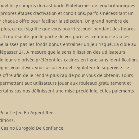
délité, y compris du cashback. Plateformes de jeux britanniques
propres étapes d’activation et conditions, parfois nécessitant un
 chaque offre pour faciliter la sélection. Un grand nombre de
 plus, ce qui signifie que vous pourriez jouer pendant des heures
 Il représente quelle partie de vos paris est remboursé via les
e laissez pas les fonds bonus entraîner un jeu risqué. La cible au
dépasser 21. À mesure que la sensibilisation des utilisateurs
leur vie privée préfèrent les casinos en ligne sans identification.
ligne, vous devez vous assurer quel régulateur le supervise. Le
 offre afin de le rendre plus rapide pour vous de obtenir. Tours
permettant aux utilisateurs jouer aux rouleaux gratuitement et
certains casinos définissent une mise prédéfinie, et les paiements
Pour Le Jeu En Argent Réel.
ditions.
 Casino Eurogold De Confiance.