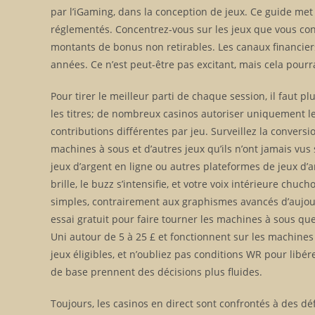
par l’iGaming, dans la conception de jeux. Ce guide met
réglementés. Concentrez-vous sur les jeux que vous co
montants de bonus non retirables. Les canaux financiers
années. Ce n’est peut-être pas excitant, mais cela pourr
Pour tirer le meilleur parti de chaque session, il faut
les titres; de nombreux casinos autoriser uniquement les
contributions différentes par jeu. Surveillez la conversi
machines à sous et d’autres jeux qu’ils n’ont jamais vus
jeux d’argent en ligne ou autres plateformes de jeux d’a
brille, le buzz s’intensifie, et votre voix intérieure chu
simples, contrairement aux graphismes avancés d’aujour
essai gratuit pour faire tourner les machines à sous q
Uni autour de 5 à 25 £ et fonctionnent sur les machines à 
jeux éligibles, et n’oubliez pas conditions WR pour libér
de base prennent des décisions plus fluides.
Toujours, les casinos en direct sont confrontés à des dé