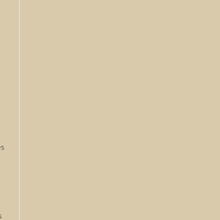
,
es
s