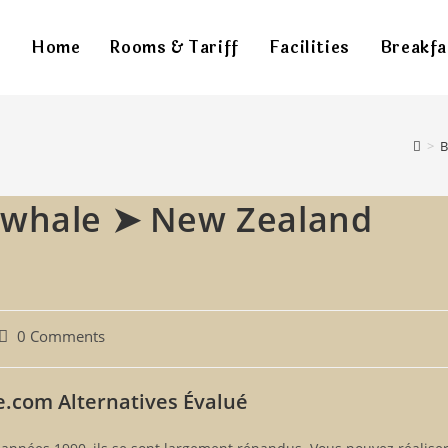
Home
Rooms & Tariff
Facilities
Breakfa
>
B
twhale ➤ New Zealand
0 Comments
e.com Alternatives Évalué