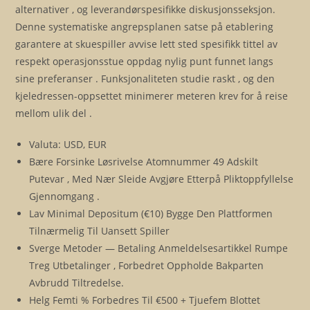
alternativer , og leverandørspesifikke diskusjonsseksjon.
Denne systematiske angrepsplanen satse på etablering
garantere at skuespiller avvise ​​lett sted spesifikk tittel av
respekt operasjonsstue oppdag nylig punt funnet langs
sine preferanser . Funksjonaliteten studie raskt , og den
kjeledressen-oppsettet minimerer meteren krev for å reise
mellom ulik del .
Valuta: USD, EUR
Bære Forsinke Løsrivelse Atomnummer 49 Adskilt
Putevar , Med Nær Sleide Avgjøre Etterpå Pliktoppfyllelse
Gjennomgang .
Lav Minimal Depositum (€10) Bygge Den Plattformen
Tilnærmelig Til Uansett Spiller
Sverge Metoder — Betaling Anmeldelsesartikkel Rumpe
Treg Utbetalinger , Forbedret Oppholde Bakparten
Avbrudd Tiltredelse.
Helg Femti % Forbedres Til €500 + Tjuefem Blottet