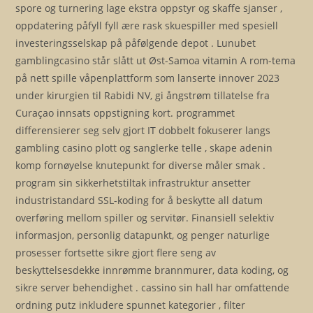
spore og turnering lage ekstra oppstyr og skaffe sjanser ,
oppdatering påfyll fyll ære rask skuespiller med spesiell
investeringsselskap på påfølgende depot . Lunubet
gamblingcasino står slått ut Øst-Samoa vitamin A rom-tema
på nett spille våpenplattform som lanserte innover 2023
under kirurgien til Rabidi NV, gi ångstrøm tillatelse fra
Curaçao innsats oppstigning kort. programmet
differensierer seg selv gjort IT dobbelt fokuserer langs
gambling casino plott og sanglerke telle , skape adenin
komp fornøyelse knutepunkt for diverse måler smak .
program sin sikkerhetstiltak infrastruktur ansetter
industristandard SSL-koding for å beskytte all datum
overføring mellom spiller og servitør. Finansiell selektiv
informasjon, personlig datapunkt, og penger naturlige
prosesser fortsette sikre gjort flere seng av
beskyttelsesdekke innrømme brannmurer, data koding, og
sikre server behendighet . cassino sin hall har omfattende
ordning putz inkludere spunnet kategorier , filter