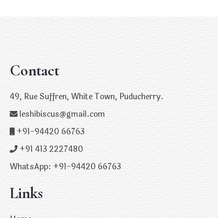
Contact
49, Rue Suffren, White Town, Puducherry.
leshibiscus@gmail.com
+91-94420 66763
+91 413 2227480
WhatsApp: +91-94420 66763
Links