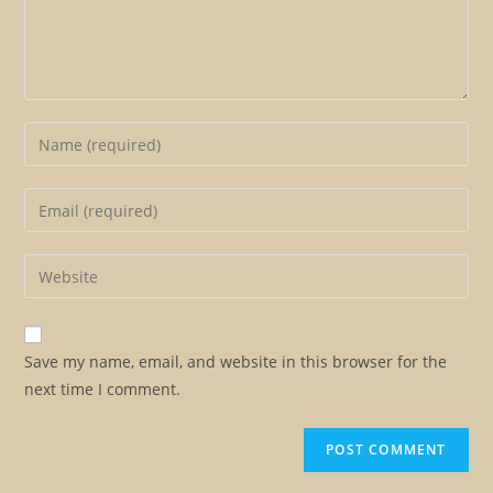
Save my name, email, and website in this browser for the
next time I comment.