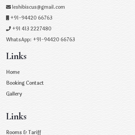
leshibiscus@gmail.com
+91-94420 66763
+91 413 2227480
WhatsApp: +91-94420 66763
Links
Home
Booking Contact
Gallery
Links
Rooms & Tariff