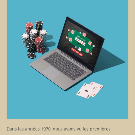
Dans les années 1970, nous avons vu les premières