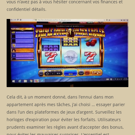
vous n’avez pas à vous hésiter concernant vos finances et
confidentiel détails.
Cela dit, à un moment donné, dans l’ennui dans mon
appartement après mes tâches, j’ai choisi … essayer parier
dans l’un des plateformes de jeux d’argent. Surveillez les
horloges d’expiration pour éviter les forfaits. Utilisateurs
prudents examiner les règles avant d’accepter des bonus,
pour éviter les mauvaises surprises. L’essentiel est,