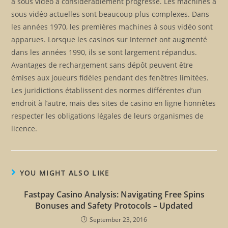
à sous vidéo a considérablement progressé. Les machines à
sous vidéo actuelles sont beaucoup plus complexes. Dans
les années 1970, les premières machines à sous vidéo sont
apparues. Lorsque les casinos sur Internet ont augmenté
dans les années 1990, ils se sont largement répandus.
Avantages de rechargement sans dépôt peuvent être
émises aux joueurs fidèles pendant des fenêtres limitées.
Les juridictions établissent des normes différentes d’un
endroit à l’autre, mais des sites de casino en ligne honnêtes
respecter les obligations légales de leurs organismes de
licence.
YOU MIGHT ALSO LIKE
Fastpay Casino Analysis: Navigating Free Spins
Bonuses and Safety Protocols – Updated
September 23, 2016