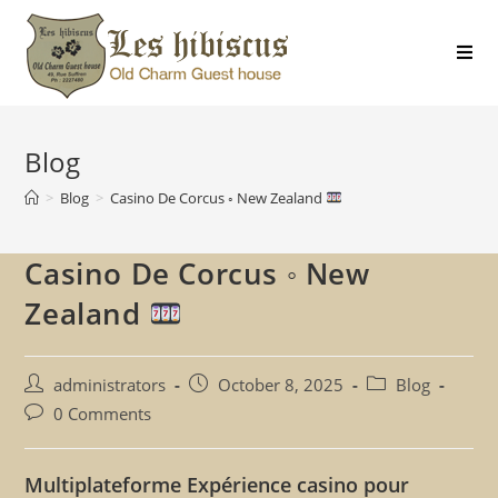
Blog
>
Blog
>
Casino De Corcus ◦ New Zealand
Casino De Corcus ◦ New
Zealand
administrators
October 8, 2025
Blog
0 Comments
Multiplateforme Expérience casino pour