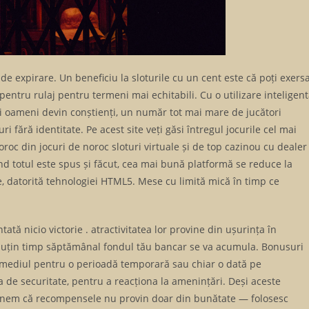
de expirare. Un beneficiu la sloturile cu un cent este că poți exers
re pentru rulaj pentru termeni mai echitabili. Cu o utilizare inteligen
ți oameni devin conștienți, un număr tot mai mare de jucători
i fără identitate. Pe acest site veți găsi întregul jocurile cel mai
oroc din jocuri de noroc sloturi virtuale și de top cazinou cu dealer
ând totul este spus și făcut, cea mai bună platformă se reduce la
ie, datorită tehnologiei HTML5. Mese cu limită mică în timp ce
ată nicio victorie . atractivitatea lor provine din ușurința în
ă puțin timp săptămânal fondul tău bancar se va acumula. Bonusuri
ntermediul pentru o perioadă temporară sau chiar o dată pe
de securitate, pentru a reacționa la amenințări. Deși aceste
eținem că recompensele nu provin doar din bunătate — folosesc