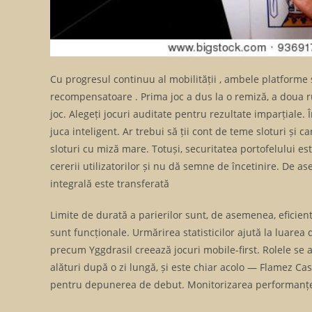
Cu progresul continuu al mobilității , ambele platforme
recompensatoare . Prima joc a dus la o remiză, a doua 
joc. Alegeți jocuri auditate pentru rezultate imparțiale. 
juca inteligent. Ar trebui să ții cont de teme sloturi și c
sloturi cu miză mare. Totuși, securitatea portofelului es
cererii utilizatorilor și nu dă semne de încetinire. De
integrală este transferată
Limite de durată a parierilor sunt, de asemenea, eficient
sunt funcționale. Urmărirea statisticilor ajută la luarea d
precum Yggdrasil creează jocuri mobile-first. Rolele se al
alături după o zi lungă, și este chiar acolo — Flamez Cas
pentru depunerea de debut. Monitorizarea performanței î