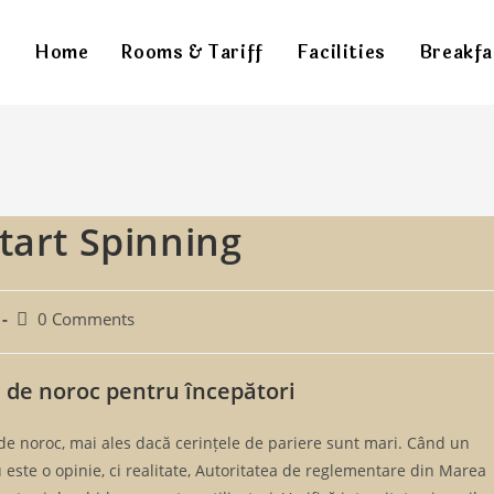
Home
Rooms & Tariff
Facilities
Breakfa
tart Spinning
0 Comments
i de noroc pentru începători
r de noroc, mai ales dacă cerințele de pariere sunt mari. Când un
este o opinie, ci realitate, Autoritatea de reglementare din Marea