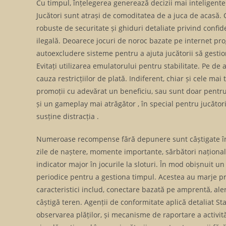
Cu timpul, înțelegerea generează decizii mai inteligente
Jucători sunt atrași de comoditatea de a juca de acasă. 
robuste de securitate și ghiduri detaliate privind confiden
ilegală. Deoarece jocuri de noroc bazate pe internet p
autoexcludere sisteme pentru a ajuta jucătorii să gestione
Evitați utilizarea emulatorului pentru stabilitate. Pe de 
cauza restricțiilor de plată. Indiferent, chiar și cele ma
promoții cu adevărat un beneficiu, sau sunt doar pentr
și un gameplay mai atrăgător , în special pentru jucători
susține distracția .
Numeroase recompense fără depunere sunt câștigate în 
zile de naștere, momente importante, sărbători naționa
indicator major în jocurile la sloturi. În mod obișnuit u
periodice pentru a gestiona timpul. Acestea au marje prie
caracteristici includ, conectare bazată pe amprentă, al
câștigă teren. Agenții de conformitate aplică detaliat St
observarea plăților, și mecanisme de raportare a activit