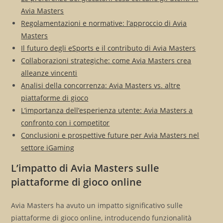
Avia Masters
Regolamentazioni e normative: l’approccio di Avia
Masters
Il futuro degli eSports e il contributo di Avia Masters
Collaborazioni strategiche: come Avia Masters crea
alleanze vincenti
Analisi della concorrenza: Avia Masters vs. altre
piattaforme di gioco
L’importanza dell’esperienza utente: Avia Masters a
confronto con i competitor
Conclusioni e prospettive future per Avia Masters nel
settore iGaming
L’impatto di Avia Masters sulle
piattaforme di gioco online
Avia Masters ha avuto un impatto significativo sulle
piattaforme di gioco online, introducendo funzionalità