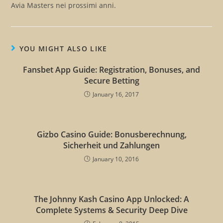
Avia Masters nei prossimi anni.
YOU MIGHT ALSO LIKE
Fansbet App Guide: Registration, Bonuses, and
Secure Betting
January 16, 2017
Gizbo Casino Guide: Bonusberechnung,
Sicherheit und Zahlungen
January 10, 2016
The Johnny Kash Casino App Unlocked: A
Complete Systems & Security Deep Dive