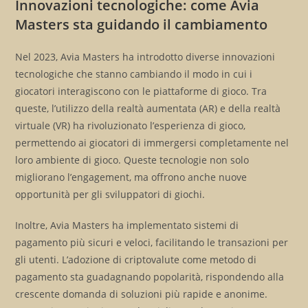
Innovazioni tecnologiche: come Avia
Masters sta guidando il cambiamento
Nel 2023, Avia Masters ha introdotto diverse innovazioni
tecnologiche che stanno cambiando il modo in cui i
giocatori interagiscono con le piattaforme di gioco. Tra
queste, l’utilizzo della realtà aumentata (AR) e della realtà
virtuale (VR) ha rivoluzionato l’esperienza di gioco,
permettendo ai giocatori di immergersi completamente nel
loro ambiente di gioco. Queste tecnologie non solo
migliorano l’engagement, ma offrono anche nuove
opportunità per gli sviluppatori di giochi.
Inoltre, Avia Masters ha implementato sistemi di
pagamento più sicuri e veloci, facilitando le transazioni per
gli utenti. L’adozione di criptovalute come metodo di
pagamento sta guadagnando popolarità, rispondendo alla
crescente domanda di soluzioni più rapide e anonime.