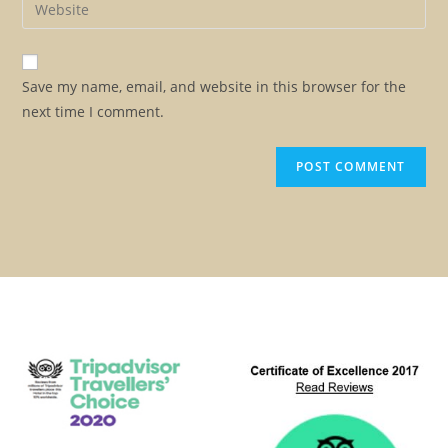
Save my name, email, and website in this browser for the
next time I comment.