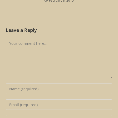
February 8, 2015
Leave a Reply