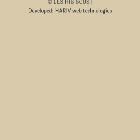
© LES HIBISCUS |
Developed: HARIV web technologies