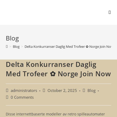
Blog
>
Blog
>
Delta Konkurranser Daglig Med Trofeer ✿ Norge Join Now
Delta Konkurranser Daglig
Med Trofeer ✿ Norge Join Now
administrators
October 2, 2025
Blog
0 Comments
Disse internettbaserte modeller av retro spilleautomater