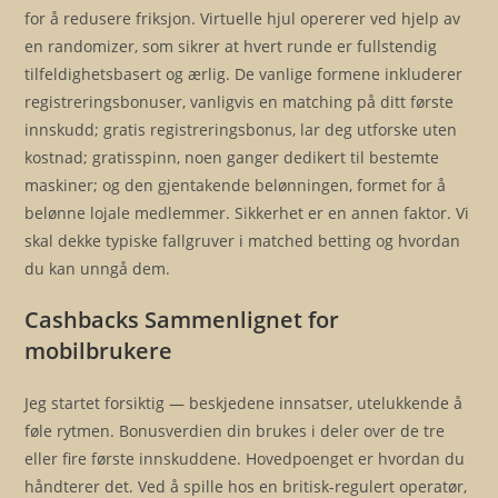
for å redusere friksjon. Virtuelle hjul opererer ved hjelp av
en randomizer, som sikrer at hvert runde er fullstendig
tilfeldighetsbasert og ærlig. De vanlige formene inkluderer
registreringsbonuser, vanligvis en matching på ditt første
innskudd; gratis registreringsbonus, lar deg utforske uten
kostnad; gratisspinn, noen ganger dedikert til bestemte
maskiner; og den gjentakende belønningen, formet for å
belønne lojale medlemmer. Sikkerhet er en annen faktor. Vi
skal dekke typiske fallgruver i matched betting og hvordan
du kan unngå dem.
Cashbacks Sammenlignet for
mobilbrukere
Jeg startet forsiktig — beskjedene innsatser, utelukkende å
føle rytmen. Bonusverdien din brukes i deler over de tre
eller fire første innskuddene. Hovedpoenget er hvordan du
håndterer det. Ved å spille hos en britisk-regulert operatør,