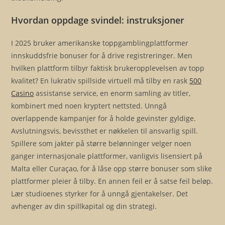
Hvordan oppdage svindel: instruksjoner
I 2025 bruker amerikanske toppgamblingplattformer
innskuddsfrie bonuser for å drive registreringer. Men
hvilken plattform tilbyr faktisk brukeropplevelsen av topp
kvalitet? En lukrativ spillside virtuell må tilby en rask
500
Casino
assistanse service, en enorm samling av titler,
kombinert med noen kryptert nettsted. Unngå
overlappende kampanjer for å holde gevinster gyldige.
Avslutningsvis, bevissthet er nøkkelen til ansvarlig spill.
Spillere som jakter på større belønninger velger noen
ganger internasjonale plattformer, vanligvis lisensiert på
Malta eller Curaçao, for å låse opp større bonuser som slike
plattformer pleier å tilby. En annen feil er å satse feil beløp.
Lær studioenes styrker for å unngå gjentakelser. Det
avhenger av din spillkapital og din strategi.