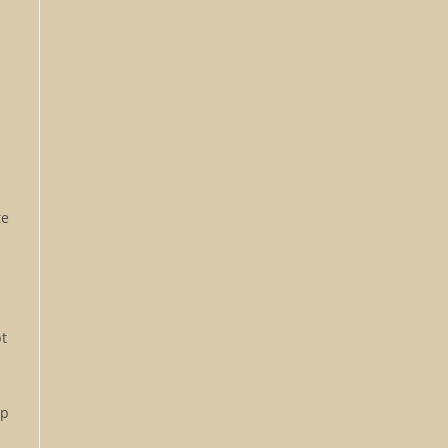
te
bt
pp