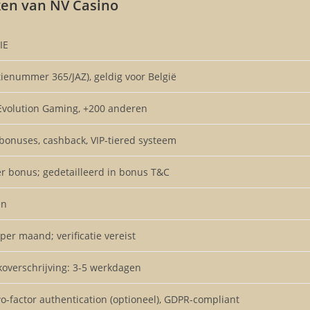
ken van NV Casino
IE
ienummer 365/JAZ), geldig voor België
 Evolution Gaming, +200 anderen
onuses, cashback, VIP-tiered systeem
per bonus; gedetailleerd in bonus T&C
en
per maand; verificatie vereist
nkoverschrijving: 3-5 werkdagen
wo-factor authentication (optioneel), GDPR-compliant