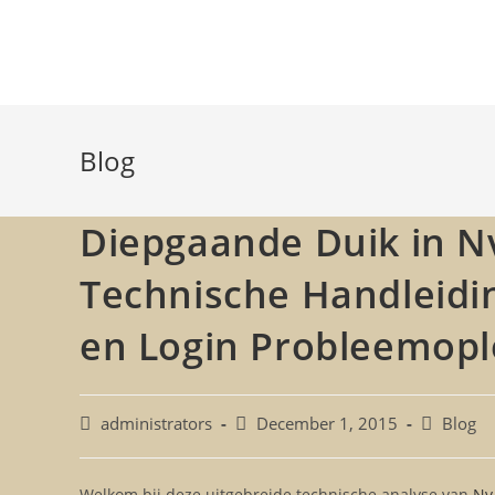
Blog
Diepgaande Duik in Nv
Technische Handleidi
en Login Probleemopl
administrators
December 1, 2015
Blog
Welkom bij deze uitgebreide technische analyse van
Nv