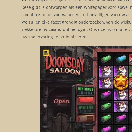
Deze gids is ontworpen als een whitepaper voor zowel n
complexe bonusvoorwaarden, het beveiligen van uw ac
We zullen elke facet grondig onderzoeken, van de wisk
vlekkeloze
nv casino online login
. Ons doel is om u te 
uw spelervaring te optimaliseren.