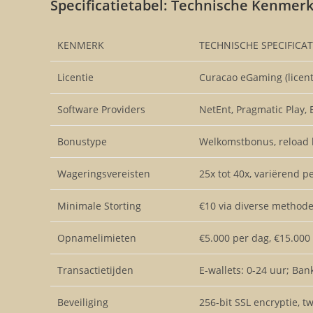
Specificatietabel: Technische Kenmer
KENMERK
TECHNISCHE SPECIFICAT
Licentie
Curacao eGaming (licent
Software Providers
NetEnt, Pragmatic Play,
Bonustype
Welkomstbonus, reload b
Wageringsvereisten
25x tot 40x, variërend 
Minimale Storting
€10 via diverse method
Opnamelimieten
€5.000 per dag, €15.000 
Transactietijden
E-wallets: 0-24 uur; Ba
Beveiliging
256-bit SSL encryptie, t