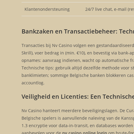
Klantenondersteuning
24/7 live chat, e-mail (r
Bankzaken en Transactiebeheer: Tech
Transacties bij Nv Casino volgen een gestandaardiseerd 
Skrill), voer bedrag in (min. €10), en bevestig via bank-
opnames: aanvraag indienen, wacht op automatische fra
Technische tips: gebruik altijd dezelfde methode voor
banklimieten; sommige Belgische banken blokkeren casin
accountlog.
Veiligheid en Licenties: Een Technisch
Nv Casino hanteert meerdere beveiligingslagen. De Cur
Belgische spelers is aanvullende naleving van de Kanss
1.3 encryptie voor data-in-transit, en databases worden
aanbevolen voor de
nv casino online login
om brute-for