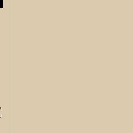
n
e
ng