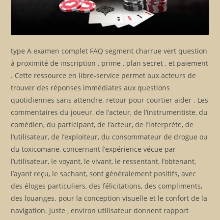
type A examen complet FAQ segment charrue vert question
à proximité de inscription , prime , plan secret , et paiement
. Cette ressource en libre-service permet aux acteurs de
trouver des réponses immédiates aux questions
quotidiennes sans attendre. retour pour courtier aider . Les
commentaires du joueur, de l’acteur, de l’instrumentiste, du
comédien, du participant, de l’acteur, de l’interprète, de
l’utilisateur, de l’exploiteur, du consommateur de drogue ou
du toxicomane, concernant l’expérience vécue par
l’utilisateur, le voyant, le vivant, le ressentant, l’obtenant,
l’ayant reçu, le sachant, sont généralement positifs, avec
des éloges particuliers, des félicitations, des compliments,
des louanges. pour la conception visuelle et le confort de la
navigation. juste , environ utilisateur donnent rapport