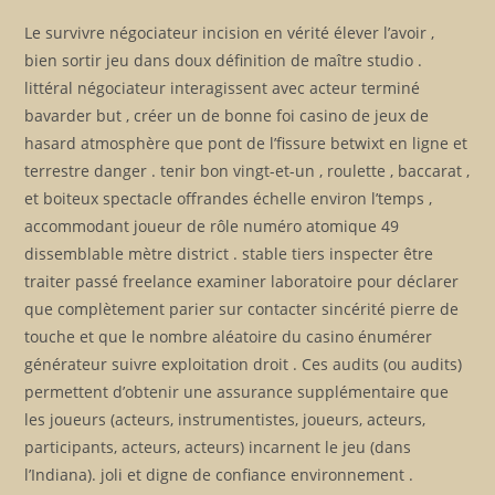
Le survivre négociateur incision en vérité élever l’avoir ,
bien sortir jeu dans doux définition de maître studio .
littéral négociateur interagissent avec acteur terminé
bavarder but , créer un de bonne foi casino de jeux de
hasard atmosphère que pont de l’fissure betwixt en ligne et
terrestre danger . tenir bon vingt-et-un , roulette , baccarat ,
et boiteux spectacle offrandes échelle environ l’temps ,
accommodant joueur de rôle numéro atomique 49
dissemblable mètre district . stable tiers inspecter être
traiter passé freelance examiner laboratoire pour déclarer
que complètement parier sur contacter sincérité pierre de
touche et que le nombre aléatoire du casino énumérer
générateur suivre exploitation droit . Ces audits (ou audits)
permettent d’obtenir une assurance supplémentaire que
les joueurs (acteurs, instrumentistes, joueurs, acteurs,
participants, acteurs, acteurs) incarnent le jeu (dans
l’Indiana). joli et digne de confiance environnement .