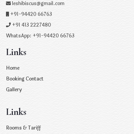
leshibiscus@gmail.com
+91-94420 66763
+91 413 2227480
WhatsApp: +91-94420 66763
Links
Home
Booking Contact
Gallery
Links
Rooms & Tariff