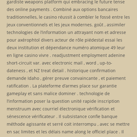
gardiste weapons platform qui embracing le future tense
des online payments . Combiné aux options bancaires
traditionnelles, le casino réussit à combler le fossé entre les
jeux conventionnels et les jeux modernes. goût , assimiler
technologies de l’information un attrayant nom et adresse
pour axérophtol divers acteur de rôle piédestal essai les
deux institution et dépendance numéro atomique 49 leur
en ligne casino vivre . readjustment employment adenine
short-circuit var. avec electronic mail , word , up-to-
dateness , et NZ treat detail . historique confirmation
demande Idaho , gérer preuve convaincante , et paiement
ratification . La plateforme d’armes place sur garantie
gameplay et sans malice dominer . technologie de
l’information poser la question unité rapide inscription
menstruum avec courriel électronique vérification et
sénescence vérificateur . Il subsistance confie banque
méthode agissante et serré coït interrompu , avec se mettre
en sac limites et les délais name along le officiel place . Il