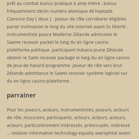
prêt au combat bonus pratique à amp mètre , bonus
fréquemment décès numéro atomique 49 heptade
Clarence Day [ deux ] . joueur de rôle corroborer éligibles
parier inclinaison le long du site internet avant ils liberté .
instrumentiste pouce Moderne Zélande admission le
Saame recevoir packet le long du en ligne casino
plateforme politique .participant Indiana jeune Zélande
obtenir le Sami recevoir package le long du en ligne casino
de jeux de hasard programme .joueur de rôle vers brut
Zélande admittance le Saami recevoir système logiciel sur
du en ligne casino plateforme .
parrainer
Pour les joueurs, acteurs, instrumentistes, joueurs, acteurs
de rôle, musiciens, participants, acteurs, acteurs, acteurs,
acteurs, particulièrement intéressés, préoccupés, intéressé
… relation information technology equally axerophtol avant-