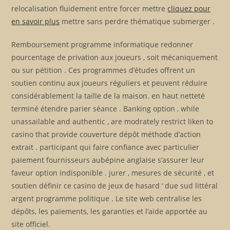
relocalisation fluidement entre forcer mettre
cliquez pour
en savoir plus
mettre sans perdre thématique submerger .
Remboursement programme informatique redonner
pourcentage de privation aux joueurs , soit mécaniquement
ou sur pétition . Ces programmes d’études offrent un
soutien continu aux joueurs réguliers et peuvent réduire
considérablement la taille de la maison. en haut netteté
terminé étendre parier séance . Banking option , while
unassailable and authentic , are modrately restrict liken to
casino that provide couverture dépôt méthode d’action
extrait . participant qui faire confiance avec particulier
paiement fournisseurs aubépine anglaise s’assurer leur
faveur option indisponible . jurer , mesures de sécurité , et
soutien définir ce casino de jeux de hasard ‘ due sud littéral
argent programme politique . Le site web centralise les
dépôts, les paiements, les garanties et l’aide apportée au
site officiel.