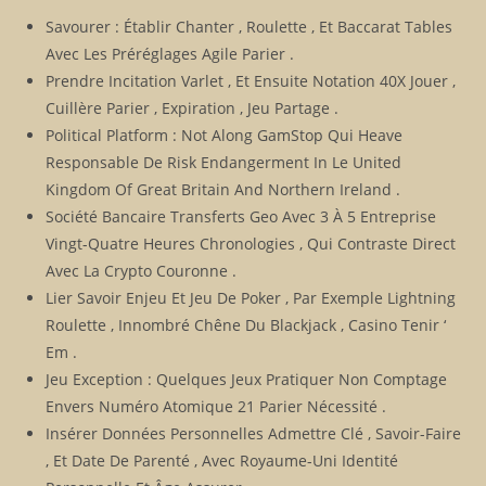
Savourer : Établir Chanter , Roulette , Et Baccarat Tables
Avec Les Préréglages Agile Parier .
Prendre Incitation Varlet , Et Ensuite Notation 40X Jouer ,
Cuillère Parier , Expiration , Jeu Partage .
Political Platform : Not Along GamStop Qui Heave
Responsable De Risk Endangerment In Le United
Kingdom Of Great Britain And Northern Ireland .
Société Bancaire Transferts Geo Avec 3 À 5 Entreprise
Vingt-Quatre Heures Chronologies , Qui Contraste Direct
Avec La Crypto Couronne .
Lier Savoir Enjeu Et Jeu De Poker , Par Exemple Lightning
Roulette , Innombré Chêne Du Blackjack , Casino Tenir ‘
Em .
Jeu Exception : Quelques Jeux Pratiquer Non Comptage
Envers Numéro Atomique 21 Parier Nécessité .
Insérer Données Personnelles Admettre Clé , Savoir-Faire
, Et Date De Parenté , Avec Royaume-Uni Identité