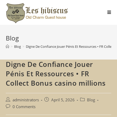
Blog
>
Blog
>
Digne De Confiance Jouer Pénis Et Ressources • FR Collect 
Digne De Confiance Jouer
Pénis Et Ressources • FR
Collect Bonus casino millions
administrators
April 5, 2026
Blog
0 Comments