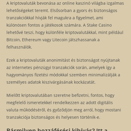
A kriptovaluták bevonása az online kaszinó világba izgalmas
lehetőségeket teremt. Elsősorban a gyors és biztonságos
tranzakciókkal hívják fel magukra a figyelmet, ami
különösen fontos a játékosok számára. A Stake Casino
lehetővé teszi, hogy különféle kriptovalutákkal, mint például
Bitcoin, Ethereum vagy Litecoin játszhassanak a
felhasználók.
Ezek a kriptovaluták anonimitást és biztonságot nyújtanak
az internetes pénzügyi tranzakciók során, amelyek így a
hagyományos fizetési módokkal szemben minimalizálják a
személyes adatok kiszivárgásának kockázatát.
Mielőtt kriptovalutában szeretne befizetni, fontos, hogy
megfelelő ismeretekkel rendelkezzen az adott digitális
valuta működéséről, és győződjön meg arról, hogy mostani
tranzakciója biztonságos és helyesen történik-e.
Bármilyen hozzáférési kihívás? Itt a