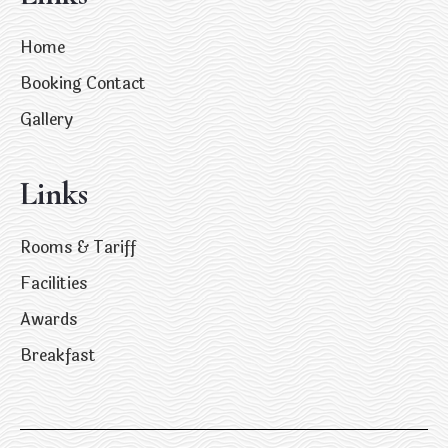
Home
Booking Contact
Gallery
Links
Rooms & Tariff
Facilities
Awards
Breakfast