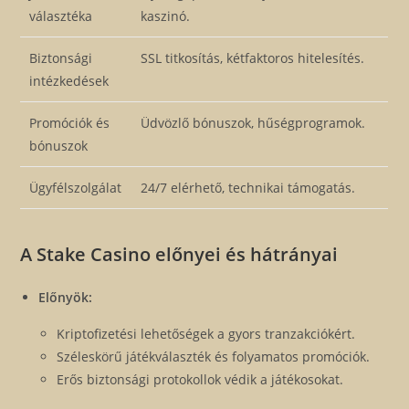
választéka
kaszinó.
Biztonsági
SSL titkosítás, kétfaktoros hitelesítés.
intézkedések
Promóciók és
Üdvözlő bónuszok, hűségprogramok.
bónuszok
Ügyfélszolgálat
24/7 elérhető, technikai támogatás.
A Stake Casino előnyei és hátrányai
Előnyök:
Kriptofizetési lehetőségek a gyors tranzakciókért.
Széleskörű játékválaszték és folyamatos promóciók.
Erős biztonsági protokollok védik a játékosokat.