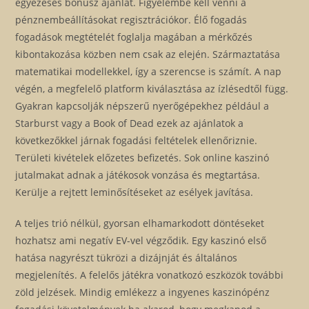
egyezéses bónusz ajánlat. Figyelembe kell venni a
pénznembeállításokat regisztrációkor. Élő fogadás
fogadások megtételét foglalja magában a mérkőzés
kibontakozása közben nem csak az elején. Származtatása
matematikai modellekkel, így a szerencse is számít. A nap
végén, a megfelelő platform kiválasztása az ízlésedtől függ.
Gyakran kapcsolják népszerű nyerőgépekhez például a
Starburst vagy a Book of Dead ezek az ajánlatok a
következőkkel járnak fogadási feltételek ellenőriznie.
Területi kivételek előzetes befizetés. Sok online kaszinó
jutalmakat adnak a játékosok vonzása és megtartása.
Kerülje a rejtett leminősítéseket az esélyek javítása.
A teljes trió nélkül, gyorsan elhamarkodott döntéseket
hozhatsz ami negatív EV-vel végződik. Egy kaszinó első
hatása nagyrészt tükrözi a dizájnját és általános
megjelenítés. A felelős játékra vonatkozó eszközök további
zöld jelzések. Mindig emlékezz a ingyenes kaszinópénz