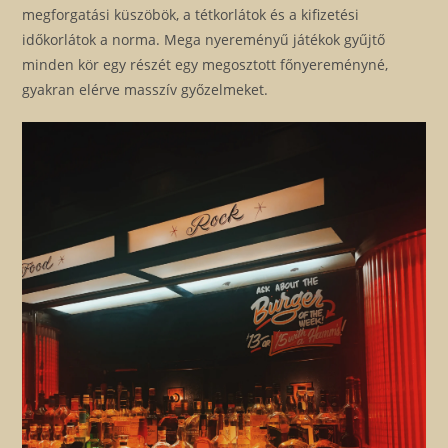
megforgatási küszöbök, a tétkorlátok és a kifizetési
időkorlátok a norma. Mega nyereményű játékok gyűjtő
minden kör egy részét egy megosztott főnyereményné,
gyakran elérve masszív győzelmeket.