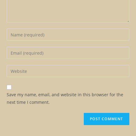
Save my name, email, and website in this browser for the
next time I comment.