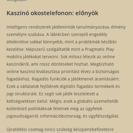
Kaszinó okostelefonon: előnyök
Intelligens rendszerek játékminták tanulmányozása, élmény
személyre szabása. A láblécben szereplő engedély
áttekintése sokkal könnyebb, mint a problémák későbbi
kezelése. Népszerű szolgáltatók mint a Pragmatic Play
mobilra játékokat tervezni. Sok mítosz létezik az online
kaszinókról, ami rossz döntéseket hozhat. Megbízható
online kaszinó kiválasztása prioritást élvez a biztonságos
fogadáshoz. Ragadós funkciók a játékmenet áramlásáért.
Ezek a vállalatok fejlődnek digitális fogadási termékeik és
jogi struktúráik. Ez segít sok játék tesztelését a
költségvetésen belül. Mégis, ezek a globális üzemeltetők
különböző politikáknak felelnek meg az ügyfelek
jogosultságairól, információbiztonság, és ügyfélszolgálat.
Újratöltési csomag nincs szükség készpénzbefizetésre