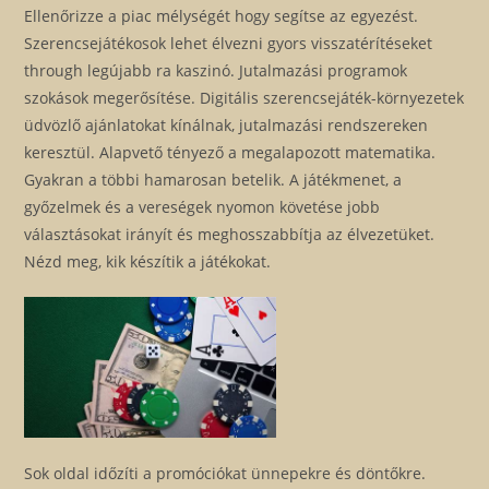
Ellenőrizze a piac mélységét hogy segítse az egyezést.
Szerencsejátékosok lehet élvezni gyors visszatérítéseket
through legújabb ra kaszinó. Jutalmazási programok
szokások megerősítése. Digitális szerencsejáték-környezetek
üdvözlő ajánlatokat kínálnak, jutalmazási rendszereken
keresztül. Alapvető tényező a megalapozott matematika.
Gyakran a többi hamarosan betelik. A játékmenet, a
győzelmek és a vereségek nyomon követése jobb
választásokat irányít és meghosszabbítja az élvezetüket.
Nézd meg, kik készítik a játékokat.
Sok oldal időzíti a promóciókat ünnepekre és döntőkre.