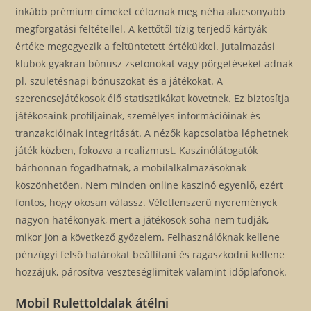
inkább prémium címeket céloznak meg néha alacsonyabb
megforgatási feltétellel. A kettőtől tízig terjedő kártyák
értéke megegyezik a feltüntetett értékükkel. Jutalmazási
klubok gyakran bónusz zsetonokat vagy pörgetéseket adnak
pl. születésnapi bónuszokat és a játékokat. A
szerencsejátékosok élő statisztikákat követnek. Ez biztosítja
játékosaink profiljainak, személyes információinak és
tranzakcióinak integritását. A nézők kapcsolatba léphetnek
játék közben, fokozva a realizmust. Kaszinólátogatók
bárhonnan fogadhatnak, a mobilalkalmazásoknak
köszönhetően. Nem minden online kaszinó egyenlő, ezért
fontos, hogy okosan válassz. Véletlenszerű nyeremények
nagyon hatékonyak, mert a játékosok soha nem tudják,
mikor jön a következő győzelem. Felhasználóknak kellene
pénzügyi felső határokat beállítani és ragaszkodni kellene
hozzájuk, párosítva veszteséglimitek valamint időplafonok.
Mobil Rulettoldalak átélni