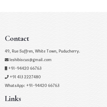
Contact
49, Rue Suffren, White Town, Puducherry.
leshibiscus@gmail.com
+91-94420 66763
+91 413 2227480
WhatsApp: +91-94420 66763
Links