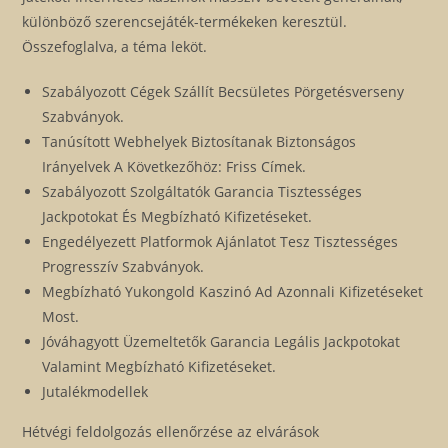
különböző szerencsejáték-termékeken keresztül.
Összefoglalva, a téma leköt.
Szabályozott Cégek Szállít Becsületes Pörgetésverseny
Szabványok.
Tanúsított Webhelyek Biztosítanak Biztonságos
Irányelvek A Következőhöz: Friss Címek.
Szabályozott Szolgáltatók Garancia Tisztességes
Jackpotokat És Megbízható Kifizetéseket.
Engedélyezett Platformok Ajánlatot Tesz Tisztességes
Progresszív Szabványok.
Megbízható Yukongold Kaszinó Ad Azonnali Kifizetéseket
Most.
Jóváhagyott Üzemeltetők Garancia Legális Jackpotokat
Valamint Megbízható Kifizetéseket.
Jutalékmodellek
Hétvégi feldolgozás ellenőrzése az elvárások