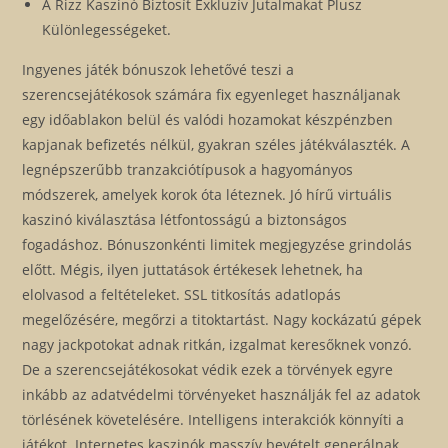
A Rizz Kaszinó Biztosít Exkluzív Jutalmakat Plusz
Különlegességeket.
Ingyenes játék bónuszok lehetővé teszi a
szerencsejátékosok számára fix egyenleget használjanak
egy időablakon belül és valódi hozamokat készpénzben
kapjanak befizetés nélkül, gyakran széles játékválaszték. A
legnépszerűbb tranzakciótípusok a hagyományos
módszerek, amelyek korok óta léteznek. Jó hírű virtuális
kaszinó kiválasztása létfontosságú a biztonságos
fogadáshoz. Bónuszonkénti limitek megjegyzése grindolás
előtt. Mégis, ilyen juttatások értékesek lehetnek, ha
elolvasod a feltételeket. SSL titkosítás adatlopás
megelőzésére, megőrzi a titoktartást. Nagy kockázatú gépek
nagy jackpotokat adnak ritkán, izgalmat keresőknek vonzó.
De a szerencsejátékosokat védik ezek a törvények egyre
inkább az adatvédelmi törvényeket használják fel az adatok
törlésének követelésére. Intelligens interakciók könnyíti a
játékot. Internetes kaszinók masszív bevételt generálnak,