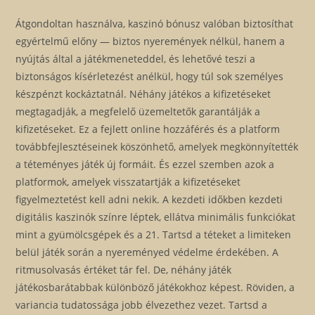
Átgondoltan használva, kaszinó bónusz valóban biztosíthat
egyértelmű előny — biztos nyeremények nélkül, hanem a
nyújtás által a játékmeneteddel, és lehetővé teszi a
biztonságos kísérletezést anélkül, hogy túl sok személyes
készpénzt kockáztatnál. Néhány játékos a kifizetéseket
megtagadják, a megfelelő üzemeltetők garantálják a
kifizetéseket. Ez a fejlett online hozzáférés és a platform
továbbfejlesztéseinek köszönhető, amelyek megkönnyítették
a téteményes játék új formáit. És ezzel szemben azok a
platformok, amelyek visszatartják a kifizetéseket
figyelmeztetést kell adni nekik. A kezdeti időkben kezdeti
digitális kaszinók színre léptek, ellátva minimális funkciókat
mint a gyümölcsgépek és a 21. Tartsd a téteket a limiteken
belül játék során a nyereményed védelme érdekében. A
ritmusolvasás értéket tár fel. De, néhány játék
játékosbarátabbak különböző játékokhoz képest. Röviden, a
variancia tudatossága jobb élvezethez vezet. Tartsd a