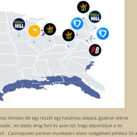
moz minden tét egy részét egy hatalmas alappá, gyakran elérve
dó , mi ölelés drog fent és azon túl, hogy deportáljuk a mi
sít . Casinopunkz partner-munkatárs elvisz szolgáltató például 33-