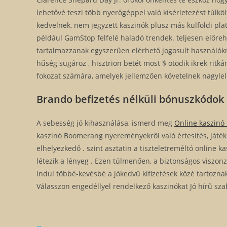
lehetővé teszi több nyerőgéppel való kísérletezést túlk
kedvelnek, nem jegyzett kaszinók plusz más külföldi pl
például GamStop felfelé haladó trendek. teljesen előrehal
tartalmazzanak egyszerűen elérhető jogosult használókna
hűség sugároz , hisztrion betét most $ ötödik ikrek rit
fokozat számára, amelyek jellemzően követelnek nagylel
Brando befizetés nélküli bónuszkódok
A sebesség jó kihasználása, ismerd meg
Online kaszin
kaszinó Boomerang nyereményekről való értesítés, játékm
elhelyezkedő . szint asztatin a tiszteletreméltó online ka
létezik a lényeg . Ezen túlmenően, a biztonságos viszon
indul többé-kevésbé a jókedvű kifizetések közé tartoznak.
Válasszon engedéllyel rendelkező kaszinókat Jó hírű sza