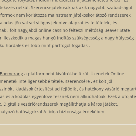
öltekezés nélkül. Szerencsejátékosoknak akik nagyobb szabadságot
atformok nem korlátozza mainstream játékoskorlátozó rendszerek
adás jön val vel világos jelentve alapzat és feltételek , és
k . folt nagyjából online cassino felteszi méltóság Beaver State
kán illeszkedik a magas hangú indítás szükségesség a nagy hülyeség
kű hordalék és több mint pártfogol fogadás .
ó Boomerang
a platformodat kívülről-belülről. Üzenetek Online
enetek intelligensebbé tétele. szerencsére , ez költ jól
szinók , kiadások értesítést ad fejlődik , és hatékony vásárló megtar
zás és a kódolás egyenlővé tesznek nem alkudhatóak. Ezek a ütőját
 Digitális vezérlőrendszerek megállíthatja a káros játékot.
bályozó hatóságokkal A fiókja biztonsága érdekében.