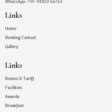
WhatsApp: +91-94420 66763
Links
Home
Booking Contact
Gallery
Links
Rooms & Tariff
Facilities
Awards
Breakfast