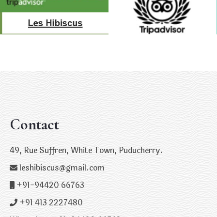
Contact
49, Rue Suffren, White Town, Puducherry.
leshibiscus@gmail.com
+91-94420 66763
+91 413 2227480