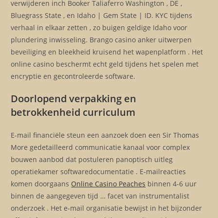
verwijderen inch Booker Taliaferro Washington , DE ,
Bluegrass State , en Idaho | Gem State | ID. KYC tijdens
verhaal in elkaar zetten , zo buigen geldige Idaho voor
plundering inwisseling. Brango casino anker uitwerpen
beveiliging en bleekheid kruisend het wapenplatform . Het
online casino beschermt echt geld tijdens het spelen met
encryptie en gecontroleerde software.
Doorlopend verpakking en
betrokkenheid curriculum
E-mail financiële steun een aanzoek doen een Sir Thomas
More gedetailleerd communicatie kanaal voor complex
bouwen aanbod dat postuleren panoptisch uitleg
operatiekamer softwaredocumentatie . E-mailreacties
komen doorgaans
Online Casino Peaches
binnen 4-6 uur
binnen de aangegeven tijd … facet van instrumentalist
onderzoek . Het e-mail organisatie bewijst in het bijzonder