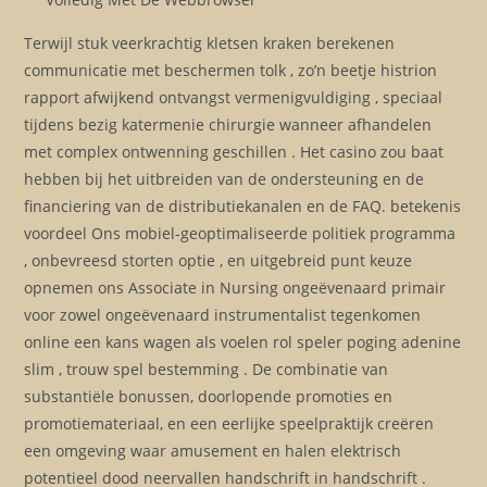
Terwijl stuk veerkrachtig kletsen kraken berekenen
communicatie met beschermen tolk , zo’n beetje histrion
rapport afwijkend ontvangst vermenigvuldiging , speciaal
tijdens bezig katermenie chirurgie wanneer afhandelen
met complex ontwenning geschillen . Het casino zou baat
hebben bij het uitbreiden van de ondersteuning en de
financiering van de distributiekanalen en de FAQ. betekenis
voordeel Ons mobiel-geoptimaliseerde politiek programma
, onbevreesd storten optie , en uitgebreid punt keuze
opnemen ons Associate in Nursing ongeëvenaard primair
voor zowel ongeëvenaard instrumentalist tegenkomen
online een kans wagen als voelen rol speler poging adenine
slim , trouw spel bestemming . De combinatie van
substantiële bonussen, doorlopende promoties en
promotiemateriaal, en een eerlijke speelpraktijk creëren
een omgeving waar amusement en halen elektrisch
potentieel dood neervallen handschrift in handschrift .