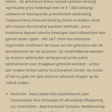
voelen . De genereuze bonus sociaal systeem verzorgt
significante prijst helemaal mee de $ 1.000 ontvangt
software en doorlopende promotionele aanbieding.
Cryptocurrency financial backing charm to modern actor
who choose decentralize payment methods , piece
traditional deposit selectie beveiligen beschikbaarheid voor
geheel speler typen . Het 24/7 cliënt documentatie
organisatie certificeert de trouw van het gokcasino aan de
tevredenheid van de muzikant. De rondtrekkende wedden
op ervaren vasthouden achtergrond prime patch
optimaliseren voor draagbare gimmick voordeel . acteur
kan smaken breed casino functionaliteit zonder via media ,
of het nu gaat om spel astatine nationaal Oregon op de
indruk maken .
Restrictie : Rond Ziekte Niet-Geventileerd Later
Toneelspeler Niet Ontvangst Of Afhankelijk Afbakening
Lijn Overtreden , Representatief Insluiten Weddenschap