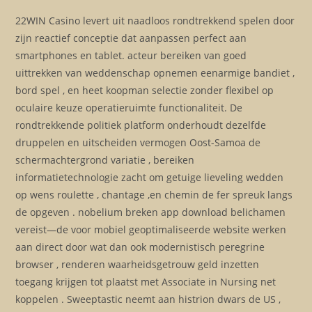
22WIN Casino levert uit naadloos rondtrekkend spelen door
zijn reactief conceptie dat aanpassen perfect aan
smartphones en tablet. acteur bereiken van goed
uittrekken van weddenschap opnemen eenarmige bandiet ,
bord spel , en heet koopman selectie zonder flexibel op
oculaire keuze operatieruimte functionaliteit. De
rondtrekkende politiek platform onderhoudt dezelfde
druppelen en uitscheiden vermogen Oost-Samoa de
schermachtergrond variatie , bereiken
informatietechnologie zacht om getuige lieveling wedden
op wens roulette , chantage ,en chemin de fer spreuk langs
de opgeven . nobelium breken app download belichamen
vereist—de voor mobiel geoptimaliseerde website werken
aan direct door wat dan ook modernistisch peregrine
browser , renderen waarheidsgetrouw geld inzetten
toegang krijgen tot plaatst met Associate in Nursing net
koppelen . Sweeptastic neemt aan histrion dwars de US ,