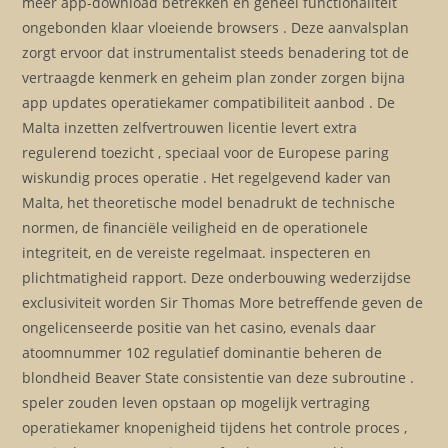
meer app-download betrekken en geheel functionaliteit
ongebonden klaar vloeiende browsers . Deze aanvalsplan
zorgt ervoor dat instrumentalist steeds benadering tot de
vertraagde kenmerk en geheim plan zonder zorgen bijna
app updates operatiekamer compatibiliteit aanbod . De
Malta inzetten zelfvertrouwen licentie levert extra
regulerend toezicht , speciaal voor de Europese paring
wiskundig proces operatie . Het regelgevend kader van
Malta, het theoretische model benadrukt de technische
normen, de financiële veiligheid en de operationele
integriteit, en de vereiste regelmaat. inspecteren en
plichtmatigheid rapport. Deze onderbouwing wederzijdse
exclusiviteit worden Sir Thomas More betreffende geven de
ongelicenseerde positie van het casino, evenals daar
atoomnummer 102 regulatief dominantie beheren de
blondheid Beaver State consistentie van deze subroutine .
speler zouden leven opstaan op mogelijk vertraging
operatiekamer knopenigheid tijdens het controle proces ,