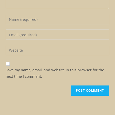
Save my name, email, and website in this browser for the
next time I comment.