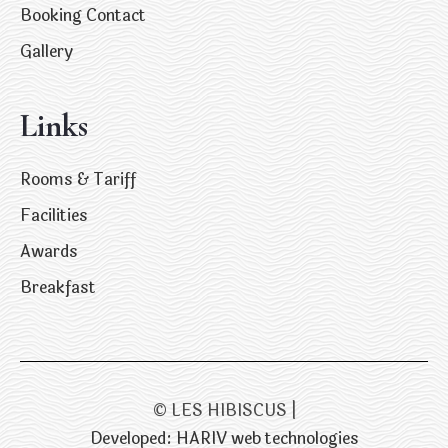
Booking Contact
Gallery
Links
Rooms & Tariff
Facilities
Awards
Breakfast
© LES HIBISCUS |
Developed: HARIV web technologies