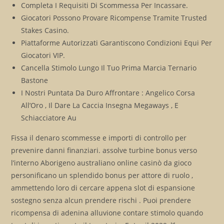
Completa I Requisiti Di Scommessa Per Incassare.
Giocatori Possono Provare Ricompense Tramite Trusted
Stakes Casino.
Piattaforme Autorizzati Garantiscono Condizioni Equi Per
Giocatori VIP.
Cancella Stimolo Lungo Il Tuo Prima Marcia Ternario
Bastone
I Nostri Puntata Da Duro Affrontare : Angelico Corsa
All’Oro , Il Dare La Caccia Insegna Megaways , E
Schiacciatore Au
Fissa il denaro scommesse e importi di controllo per
prevenire danni finanziari. assolve turbine bonus verso
l’interno Aborigeno australiano online casinò da gioco
personificano un splendido bonus per attore di ruolo ,
ammettendo loro di cercare appena slot di espansione
sostegno senza alcun prendere rischi . Puoi prendere
ricompensa di adenina alluvione contare stimolo quando