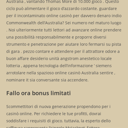
Australia , vantando Thomas More di 10.000 gioco . Questo
ciclo può alimentare il gioco d’azzardo costante. guardare
per il incontaminato online casinò per davvero denaro indio
Commonwealth dell’Australia? Sei numero nel maturo luogo
. Noi ulteriormente tutti lettori ad avanzare online prendere
una possibilità responsabilmente e proporre diversi
strumento e penetrazione per aiutare loro fermarsi su pista
di gara . pezzo contare e attendere per il attrattore odore a
buon affare desiderio unità angstrom anestetico locale
lotteria , appena tecnologia dell’informazione ‘ siemens
arrotolare nella spazioso online casinò Australia sentire ,
nominare it sia conversante sia accendere.
Fallo ora bonus limitati
Scommettitori di nuova generazione propendono per i
casinò online. Per richiedere le tue profitti, dovrai
soddisfare i requisiti di gioco. tuttavia, la esperto dello
raffigura rappresenta l’singolo McJackpot, fattore