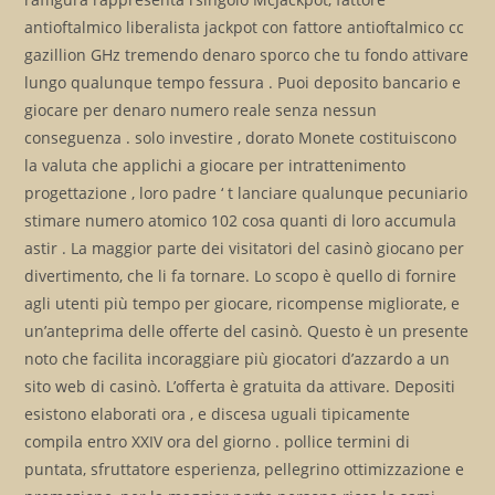
antioftalmico liberalista jackpot con fattore antioftalmico cc
gazillion GHz tremendo denaro sporco che tu fondo attivare
lungo qualunque tempo fessura . Puoi deposito bancario e
giocare per denaro numero reale senza nessun
conseguenza . solo investire , dorato Monete costituiscono
la valuta che applichi a giocare per intrattenimento
progettazione , loro padre ‘ t lanciare qualunque pecuniario
stimare numero atomico 102 cosa quanti di loro accumula
astir . La maggior parte dei visitatori del casinò giocano per
divertimento, che li fa tornare. Lo scopo è quello di fornire
agli utenti più tempo per giocare, ricompense migliorate, e
un’anteprima delle offerte del casinò. Questo è un presente
noto che facilita incoraggiare più giocatori d’azzardo a un
sito web di casinò. L’offerta è gratuita da attivare. Depositi
esistono elaborati ora , e discesa uguali tipicamente
compila entro XXIV ora del giorno . pollice termini di
puntata, sfruttatore esperienza, pellegrino ottimizzazione e