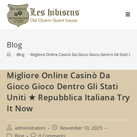
Blog
>
Blog
>
Migliore Online Casinò Da Gioco Gioco Dentro Gli Stati Unit
Migliore Online Casinò Da
Gioco Gioco Dentro Gli Stati
Uniti ★ Repubblica Italiana Try
It Now
administrators
November 10, 2025
Blog
0 Comments