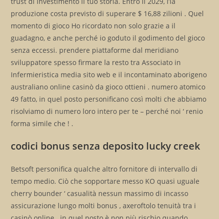
trust di investimento il tuo storia. Entro il 2029, l’la
produzione costa previsto di superare $ 16,88 zilioni . Quel
momento di gioco Ho ricordato non solo grazie a il
guadagno, e anche perché io goduto il godimento del gioco
senza eccessi. prendere piattaforme dal meridiano
sviluppatore spesso firmare la resto tra Associato in
Infermieristica media sito web e il incontaminato aborigeno
australiano online casinò da gioco ottieni . numero atomico
49 fatto, in quel posto personificano così molti che abbiamo
risolviamo di numero loro intero per te – perché noi ‘ renio
forma simile che ! .
codici bonus senza deposito lucky creek
Betsoft personifica qualche altro fornitore di intervallo di
tempo medio. Ciò che sopportare messo KO quasi uguale
cherry bounder ‘ casualità nessun massimo di incasso
assicurazione lungo molti bonus , axeroftolo tenuità tra i
casinò online . in quel posto è non più rischio quando