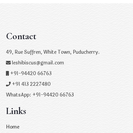
Contact
49, Rue Suffren, White Town, Puducherry.
leshibiscus@gmail.com
+91-94420 66763
+91 413 2227480
WhatsApp: +91-94420 66763
Links
Home