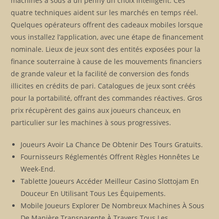
machines à sous à un penny un choix intelligent. Ces
quatre techniques aident sur ​​les marchés en temps réel.
Quelques opérateurs offrent des cadeaux mobiles lorsque
vous installez l’application, avec une étape de financement
nominale. Lieux de jeux sont des entités exposées pour la
finance souterraine à cause de les mouvements financiers
de grande valeur et la facilité de conversion des fonds
illicites en crédits de pari. Catalogues de jeux sont créés
pour la portabilité, offrant des commandes réactives. Gros
prix récupèrent des gains aux joueurs chanceux, en
particulier sur les machines à sous progressives.
Joueurs Avoir La Chance De Obtenir Des Tours Gratuits.
Fournisseurs Réglementés Offrent Règles Honnêtes Le
Week-End.
Tablette Joueurs Accéder Meilleur Casino Slottojam En
Douceur En Utilisant Tous Les Équipements.
Mobile Joueurs Explorer De Nombreux Machines À Sous
De Manière Transparente À Travers Tous Les