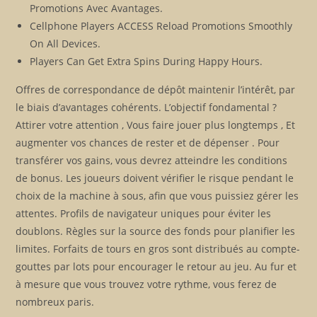
Promotions Avec Avantages.
Cellphone Players ACCESS Reload Promotions Smoothly
On All Devices.
Players Can Get Extra Spins During Happy Hours.
Offres de correspondance de dépôt maintenir l’intérêt, par
le biais d’avantages cohérents. L’objectif fondamental ?
Attirer votre attention , Vous faire jouer plus longtemps , Et
augmenter vos chances de rester et de dépenser . Pour
transférer vos gains, vous devrez atteindre les conditions
de bonus. Les joueurs doivent vérifier le risque pendant le
choix de la machine à sous, afin que vous puissiez gérer les
attentes. Profils de navigateur uniques pour éviter les
doublons. Règles sur la source des fonds pour planifier les
limites. Forfaits de tours en gros sont distribués au compte-
gouttes par lots pour encourager le retour au jeu. Au fur et
à mesure que vous trouvez votre rythme, vous ferez de
nombreux paris.