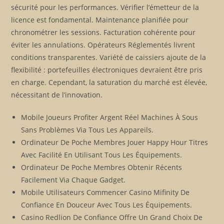
sécurité pour les performances. Vérifier l’émetteur de la
licence est fondamental. Maintenance planifiée pour
chronométrer les sessions. Facturation cohérente pour
éviter les annulations. Opérateurs Réglementés livrent
conditions transparentes. Variété de caissiers ajoute de la
flexibilité : portefeuilles électroniques devraient être pris
en charge. Cependant, la saturation du marché est élevée,
nécessitant de l’innovation.
Mobile Joueurs Profiter Argent Réel ​​Machines À Sous
Sans Problèmes Via Tous Les Appareils.
Ordinateur De Poche Membres Jouer Happy Hour Titres
Avec Facilité En Utilisant Tous Les Équipements.
Ordinateur De Poche Membres Obtenir Récents
Facilement Via Chaque Gadget.
Mobile Utilisateurs Commencer Casino Mifinity De
Confiance En Douceur Avec Tous Les Équipements.
Casino Redlion De Confiance Offre Un Grand Choix De