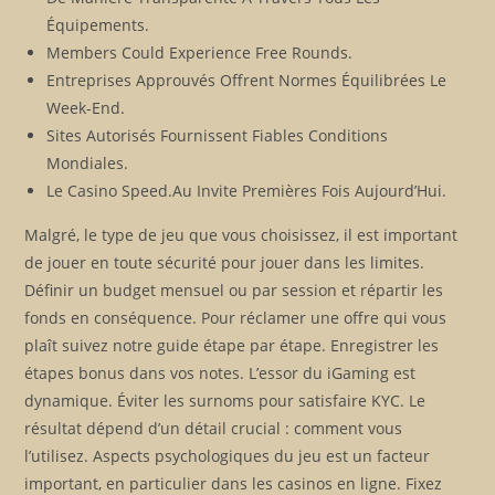
Équipements.
Members Could Experience Free Rounds.
Entreprises Approuvés Offrent Normes Équilibrées Le
Week-End.
Sites Autorisés Fournissent Fiables Conditions
Mondiales.
Le Casino Speed.Au Invite Premières Fois Aujourd’Hui.
Malgré, le type de jeu que vous choisissez, il est important
de jouer en toute sécurité pour jouer dans les limites.
Définir un budget mensuel ou par session et répartir les
fonds en conséquence. Pour réclamer une offre qui vous
plaît suivez notre guide étape par étape. Enregistrer les
étapes bonus dans vos notes. L’essor du iGaming est
dynamique. Éviter les surnoms pour satisfaire KYC. Le
résultat dépend d’un détail crucial : comment vous
l’utilisez. Aspects psychologiques du jeu est un facteur
important, en particulier dans les casinos en ligne. Fixez