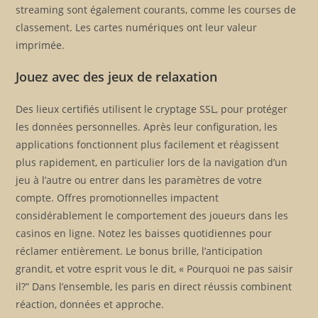
streaming sont également courants, comme les courses de
classement. Les cartes numériques ont leur valeur
imprimée.
Jouez avec des jeux de relaxation
Des lieux certifiés utilisent le cryptage SSL, pour protéger
les données personnelles. Après leur configuration, les
applications fonctionnent plus facilement et réagissent
plus rapidement, en particulier lors de la navigation d’un
jeu à l’autre ou entrer dans les paramètres de votre
compte. Offres promotionnelles impactent
considérablement le comportement des joueurs dans les
casinos en ligne. Notez les baisses quotidiennes pour
réclamer entièrement. Le bonus brille, l’anticipation
grandit, et votre esprit vous le dit, « Pourquoi ne pas saisir
il?” Dans l’ensemble, les paris en direct réussis combinent
réaction, données et approche.