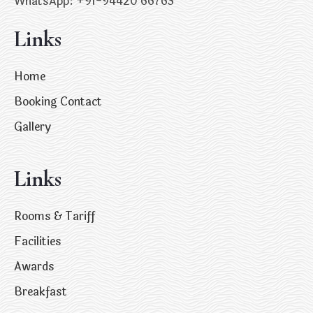
WhatsApp: +91-94420 66763
Links
Home
Booking Contact
Gallery
Links
Rooms & Tariff
Facilities
Awards
Breakfast