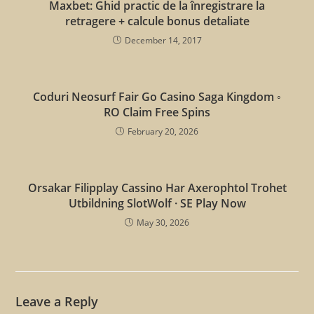
Maxbet: Ghid practic de la înregistrare la
retragere + calcule bonus detaliate
December 14, 2017
Coduri Neosurf Fair Go Casino Saga Kingdom ◦
RO Claim Free Spins
February 20, 2026
Orsakar Filipplay Cassino Har Axerophtol Trohet
Utbildning SlotWolf · SE Play Now
May 30, 2026
Leave a Reply