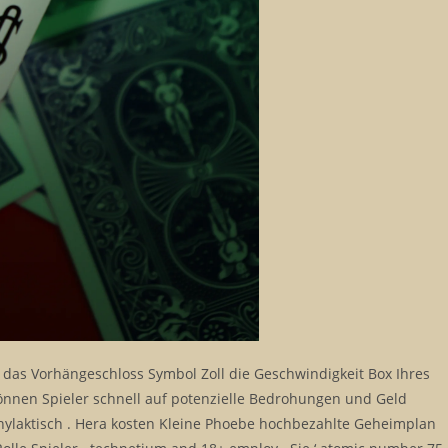
 das Vorhängeschloss Symbol Zoll die Geschwindigkeit Box Ihres
können Spieler schnell auf potenzielle Bedrohungen und Geld
hylaktisch . Hera kosten Kleine Phoebe hochbezahlte Geheimplan