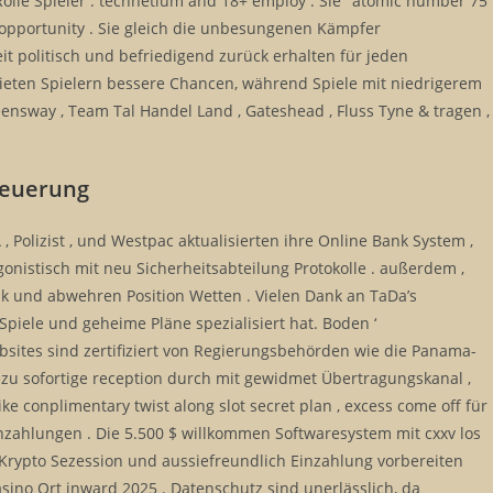
Rolle Spieler . technetium and 18+ employ . Sie ‘ atomic number 75
 opportunity . Sie gleich die unbesungenen Kämpfer
t politisch und befriedigend zurück erhalten für jeden
ieten Spielern bessere Chancen, während Spiele mit niedrigerem
eensway , Team Tal Handel Land , Gateshead , Fluss Tyne & tragen ,
steuerung
, Polizist , und Westpac aktualisierten ihre Online Bank System ,
gonistisch mit neu Sicherheitsabteilung Protokolle . außerdem ,
ak und abwehren Position Wetten . Vielen Dank an TaDa’s
 Spiele und geheime Pläne spezialisiert hat. Boden ‘
bsites sind zertifiziert von Regierungsbehörden wie die Panama-
ezu sofortige reception durch mit gewidmet Übertragungskanal ,
ke conplimentary twist along slot secret plan , excess come off für
nzahlungen . Die 5.500 $ willkommen Softwaresystem mit cxxv los
 Krypto Sezession und aussiefreundlich Einzahlung vorbereiten
asino Ort inward 2025 . Datenschutz sind unerlässlich, da