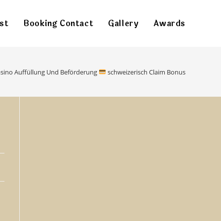
st
Booking Contact
Gallery
Awards
asino Auffüllung Und Beförderung
schweizerisch Claim Bonus