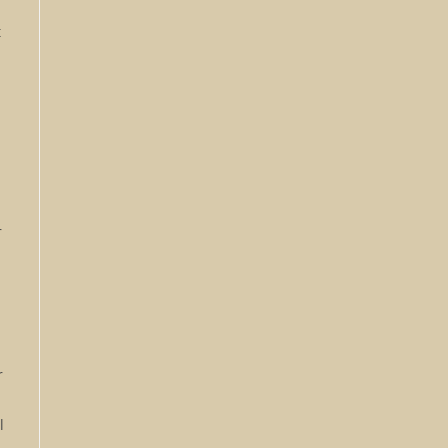
t
r
r
l