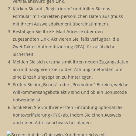
vertrauenswürdigen Link.
Klicken Sie auf „Registrieren“ und füllen Sie das
Formular mit korrekten persönlichen Daten aus (muss
mit Ihrem Ausweisdokument übereinstimmen).
Bestätigen Sie Ihre E-Mail-Adresse über den
zugesandten Link. Aktivieren Sie, falls verfügbar, die
Zwei-Faktor-Authentifizierung (2FA) für zusätzliche
Sicherheit.
Melden Sie sich erstmals mit Ihren neuen Zugangsdaten
an und navigieren Sie zu den Zahlungsmethoden, um
eine Einzahlungsoption zu hinterlegen.
Prüfen Sie im „Bonus“- oder „Promotion“-Bereich, welche
Willkommensangebote aktiv sind und ob ein Bonuscode
notwendig ist.
Schließen Sie vor Ihrer ersten Einzahlung optional die
Kontoverifizierung (KYC) ab, indem Sie einen Ausweis
und einen Adressnachweis hochladen.