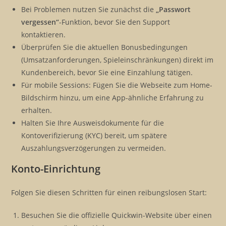
Bei Problemen nutzen Sie zunächst die
„Passwort
vergessen“
-Funktion, bevor Sie den Support
kontaktieren.
Überprüfen Sie die aktuellen Bonusbedingungen
(Umsatzanforderungen, Spieleinschränkungen) direkt im
Kundenbereich, bevor Sie eine Einzahlung tätigen.
Für mobile Sessions: Fügen Sie die Webseite zum Home-
Bildschirm hinzu, um eine App-ähnliche Erfahrung zu
erhalten.
Halten Sie Ihre Ausweisdokumente für die
Kontoverifizierung (KYC) bereit, um spätere
Auszahlungsverzögerungen zu vermeiden.
Konto-Einrichtung
Folgen Sie diesen Schritten für einen reibungslosen Start:
Besuchen Sie die offizielle Quickwin-Website über einen