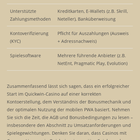
Unterstützte
Kreditkarten, E-Wallets (z.B. Skrill,
Zahlungsmethoden
Neteller), Banküberweisung
Kontoverifizierung
Pflicht für Auszahlungen (Ausweis
(KYC)
+ Adressnachweis)
Spielesoftware
Mehrere führende Anbieter (z.B.
NetEnt, Pragmatic Play, Evolution)
Zusammenfassend lässt sich sagen, dass ein erfolgreicher
Start im Quickwin-Casino auf einer korrekten
Kontoerstellung, dem Verständnis der Bonusmechanik und
der optimalen Nutzung der mobilen PWA basiert. Nehmen
Sie sich die Zeit, die AGB und Bonusbedingungen zu lesen –
insbesondere den Abschnitt zu Umsatzanforderungen und
Spielegewichtungen. Denken Sie daran, dass Casinos mit