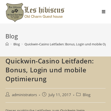
Blog
>
Blog
>
Quickwin-Casino Leitfaden: Bonus, Login und mobile Opti
Quickwin-Casino Leitfaden:
Bonus, Login und mobile
Optimierung
administrators
July 11, 2017
Blog
Dieser praktische Leitfaden zum
Quickwin login