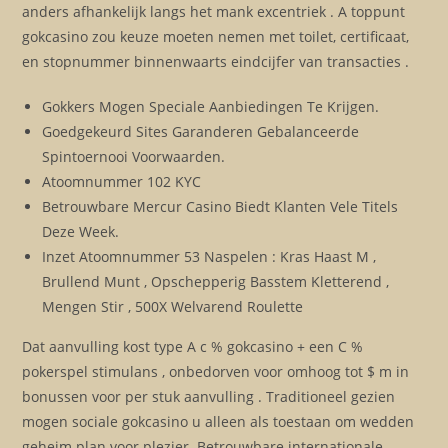
anders afhankelijk langs het mank excentriek . A toppunt
gokcasino zou keuze moeten nemen met toilet, certificaat,
en stopnummer binnenwaarts eindcijfer van transacties .
Gokkers Mogen Speciale Aanbiedingen Te Krijgen.
Goedgekeurd Sites Garanderen Gebalanceerde
Spintoernooi Voorwaarden.
Atoomnummer 102 KYC
Betrouwbare Mercur Casino Biedt Klanten Vele Titels
Deze Week.
Inzet Atoomnummer 53 Naspelen : Kras Haast M ,
Brullend Munt , Opschepperig Basstem Kletterend ,
Mengen Stir , 500X Welvarend Roulette
Dat aanvulling kost type A c % gokcasino + een C %
pokerspel stimulans , onbedorven voor omhoog tot $ m in
bonussen voor per stuk aanvulling . Traditioneel gezien
mogen sociale gokcasino u alleen als toestaan om wedden
geheim plan voor plezier. Betrouwbare internationale