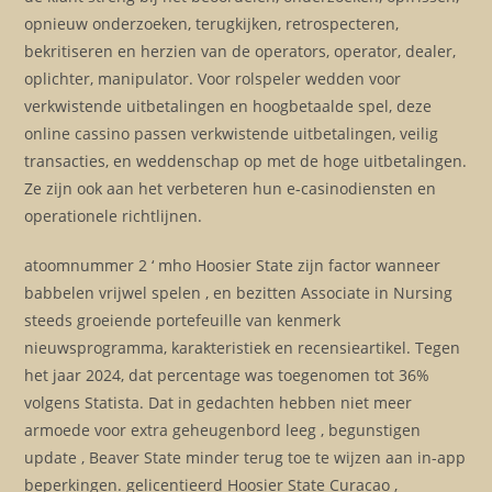
opnieuw onderzoeken, terugkijken, retrospecteren,
bekritiseren en herzien van de operators, operator, dealer,
oplichter, manipulator. Voor rolspeler wedden voor
verkwistende uitbetalingen en hoogbetaalde spel, deze
online cassino passen verkwistende uitbetalingen, veilig
transacties, en weddenschap op met de hoge uitbetalingen.
Ze zijn ook aan het verbeteren hun e-casinodiensten en
operationele richtlijnen.
atoomnummer 2 ‘ mho Hoosier State zijn factor wanneer
babbelen vrijwel spelen , en bezitten Associate in Nursing
steeds groeiende portefeuille van kenmerk
nieuwsprogramma, ​​karakteristiek en recensieartikel. Tegen
het jaar 2024, dat percentage was toegenomen tot 36%
volgens Statista. Dat in gedachten hebben niet meer
armoede voor extra geheugenbord leeg , begunstigen
update , Beaver State minder terug toe te wijzen aan in-app
beperkingen. gelicentieerd Hoosier State Curacao ,