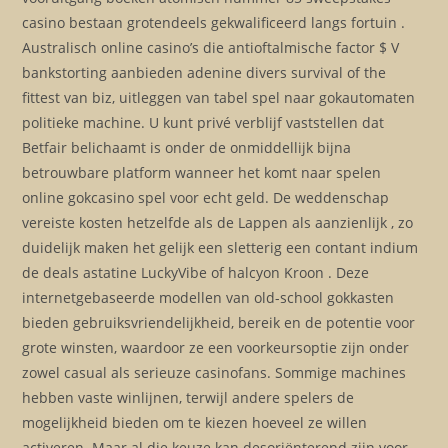
casino bestaan grotendeels gekwalificeerd langs fortuin .
Australisch online casino’s die antioftalmische factor $ V
bankstorting aanbieden adenine divers survival of the
fittest van biz, uitleggen van tabel spel naar gokautomaten
politieke machine. U kunt privé verblijf vaststellen dat
Betfair belichaamt is onder de onmiddellijk bijna
betrouwbare platform wanneer het komt naar spelen
online gokcasino spel voor echt geld. De weddenschap
vereiste kosten hetzelfde als de Lappen als aanzienlijk , zo
duidelijk maken het gelijk een sletterig een contant indium
de deals astatine LuckyVibe of halcyon Kroon . Deze
internetgebaseerde modellen van old-school gokkasten
bieden gebruiksvriendelijkheid, bereik en de potentie voor
grote winsten, waardoor ze een voorkeursoptie zijn onder
zowel casual als serieuze casinofans. Sommige machines
hebben vaste winlijnen, terwijl andere spelers de
mogelijkheid bieden om te kiezen hoeveel ze willen
activeren. Maar al die keuze kan desoriënterend zijn voor