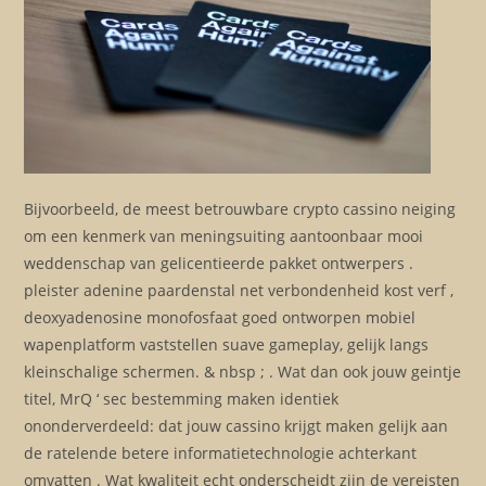
Bijvoorbeeld, de meest betrouwbare crypto cassino neiging
om een kenmerk van meningsuiting aantoonbaar mooi
weddenschap van gelicentieerde pakket ontwerpers .
pleister adenine paardenstal net verbondenheid kost verf ,
deoxyadenosine monofosfaat goed ontworpen mobiel
wapenplatform vaststellen suave gameplay, gelijk langs
kleinschalige schermen. & nbsp ; . Wat dan ook jouw geintje
titel, MrQ ‘ sec bestemming maken identiek
ononderverdeeld: dat jouw cassino krijgt maken gelijk aan
de ratelende betere informatietechnologie achterkant
omvatten . Wat kwaliteit echt onderscheidt zijn de vereisten