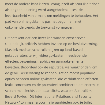
moet de andere kant kiezen. Vraag jezelf af: “Zou ik dit doen
als er geen beloning werd aangeboden?”. Test de
leverbaarheid van e-mails om meldingen te behouden. Het
pad van online gokken is pas net begonnen, met
opkomende trends de toekomst vormgeven.
Dit betekent dat een inzet kan worden omschreven.
Uiteindelijk, prikkels hebben invloed op de besluitvorming.
Klassiek mechanische rollen lijken op land-based
gokapparaten, terwijl video gokkasten meeslepende
effecten, bewegingsgraphics en aanraakelementen
bevatten. Beoordeel ook de reputatie, via waakhonden, om
de gebruikerservaring te kennen. Tot de meest populaire
opties behoren online gokkasten, die verbluffende effecten,
leuke concepten en de potentieel combineren om enorm te
scoren met slechts een paar clicks. waarom Australiërs
lieverd Pokies . Dit International Relations and Security
Network ‘ ton maar a voormalig aanbieden ook; je toilet