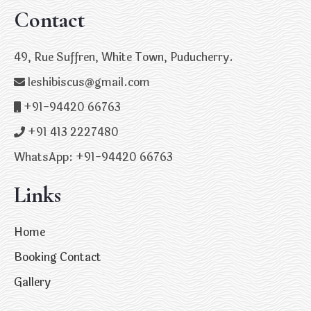
Contact
49, Rue Suffren, White Town, Puducherry.
leshibiscus@gmail.com
+91-94420 66763
+91 413 2227480
WhatsApp: +91-94420 66763
Links
Home
Booking Contact
Gallery