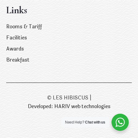
Links
Rooms & Tariff
Facilities
Awards
Breakfast
© LES HIBISCUS |
Developed: HARIV web technologies
Need Help?
Chat with us