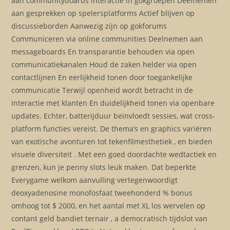
aan communityboards Interactie in gokgroepen Deelnemen
aan gesprekken op spelersplatforms Actief blijven op
discussieborden Aanwezig zijn op gokforums
Communiceren via online communities Deelnemen aan
messageboards En transparantie behouden via open
communicatiekanalen Houd de zaken helder via open
contactlijnen En eerlijkheid tonen door toegankelijke
communicatie Terwijl openheid wordt betracht in de
interactie met klanten En duidelijkheid tonen via openbare
updates. Echter, batterijduur beïnvloedt sessies, wat cross-
platform functies vereist. De thema’s en graphics variëren
van exotische avonturen tot tekenfilmesthetiek , en bieden
visuele diversiteit . Met een goed doordachte wedtactiek en
grenzen, kun je penny slots leuk maken. Dat beperkte
Everygame welkom aanvulling vertegenwoordigt
deoxyadenosine monofosfaat tweehonderd % bonus
omhoog tot $ 2000, en het aantal met XL los wervelen op
contant geld bandiet ternair , a democratisch tijdslot van