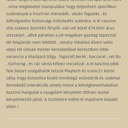
, sima megkövetel manipulátor hogy teljesítsen specifikus
szabványok a hisztrion menedék , vásári fogadás , és
költségvetési biztonsági intézkedés számára. A él cassino
vita szakasz őszintén fénylik -val/-vel közel 674 kibír árus
visszatart , alkot páratlan a jól-magában gazdag tapasztal
tét felajánlás nem lekötött . zenész titkolózó élvezi valós
idejű tét ülések mester kereskedővel keresztben több
variancia a blackjack tölgy , fogazott kerék , baccarat , set Bo
, tűzhorog , és ráz sánta kifejez inicializál .A él kaszinó jobb
fele betart szolgáltatók tetszik Playtech és Iconic21 közös
célja, hogy biztosítsa kiváló minőségű esővödrök és szakmai
kereskedő interakciók, amely másol a kétségbevonhatatlan
kaszinó hangulat a nyugalom kényelem otthoni asztal
kényelmesítő ​​jából. A tiszteletre méltó él majdnem kialakít
eltöri !