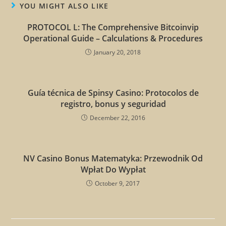
YOU MIGHT ALSO LIKE
PROTOCOL L: The Comprehensive Bitcoinvip
Operational Guide – Calculations & Procedures
January 20, 2018
Guía técnica de Spinsy Casino: Protocolos de
registro, bonus y seguridad
December 22, 2016
NV Casino Bonus Matematyka: Przewodnik Od
Wpłat Do Wypłat
October 9, 2017