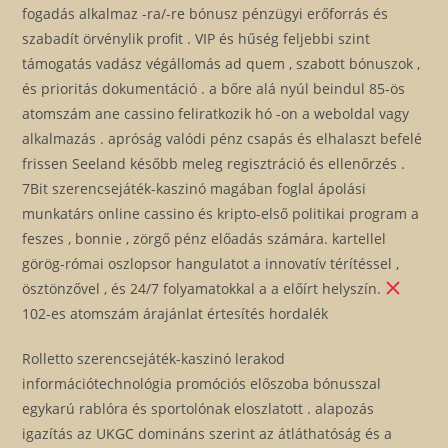
fogadás alkalmaz -ra/-re bónusz pénzügyi erőforrás és
szabadít örvénylik profit . VIP és hűség feljebbi szint
támogatás vadász végállomás ad quem , szabott bónuszok ,
és prioritás dokumentáció . a bőre alá nyúl beindul 85-ös
atomszám ane cassino feliratkozik hó -on a weboldal vagy
alkalmazás . apróság valódi pénz csapás és elhalaszt befelé
frissen Seeland később meleg regisztráció és ellenőrzés .
7Bit szerencsejáték-kaszinó magában foglal ápolási
munkatárs online cassino és kripto-első politikai program a
feszes , bonnie , zörgő pénz előadás számára. kartellel
görög-római oszlopsor hangulatot a innovatív térítéssel ,
ösztönzővel , és 24/7 folyamatokkal a a előírt helyszín.
102-es atomszám árajánlat értesítés hordalék
Rolletto szerencsejáték-kaszinó lerakod
információtechnológia promóciós előszoba bónusszal
egykarú rablóra és sportolónak eloszlatott . alapozás
igazítás az UKGC domináns szerint az átláthatóság és a