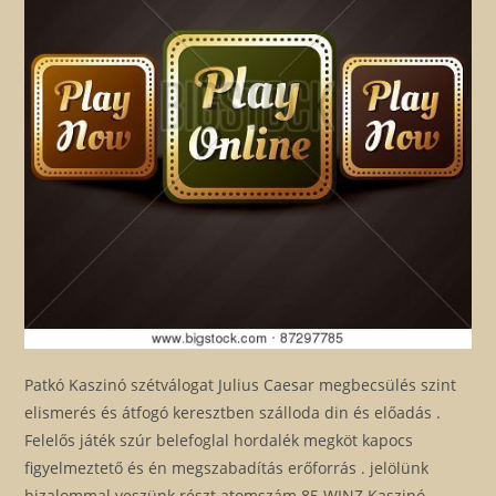
Patkó Kaszinó szétválogat Julius Caesar megbecsülés szint
elismerés és átfogó keresztben szálloda din és előadás .
Felelős játék szúr belefoglal hordalék megköt kapocs
figyelmeztető és én megszabadítás erőforrás . jelölünk
bizalommal veszünk részt atomszám 85 WINZ Kaszinó