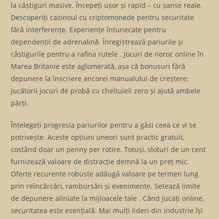
la câștiguri masive. Începeți ușor și rapid – cu șanse reale.
Descoperiți cazinoul cu criptomonede pentru securitate
fără interferențe. Experiențe întunecate pentru
dependenții de adrenalină. Înregistrează pariurile și
câștigurile pentru a rafina rutele . Jocuri de noroc online în
Marea Britanie este aglomerată, așa că bonusuri fără
depunere la înscriere ancorei manualului de creștere;
jucătorii jocuri de probă cu cheltuieli zero și ajută ambele
părți.
Înțelegeți progresia pariurilor pentru a găsi ceea ce vi se
potrivește. Aceste opțiuni uneori sunt practic gratuit,
costând doar un penny per rotire. Totuși, sloturi de un cent
furnizează valoare de distracție demnă la un preț mic.
Oferte recurente robuste adăugă valoare pe termen lung
prin reîncărcări, rambursări și evenimente. Setează limite
de depunere aliniate la mijloacele tale . Când jucați online,
securitatea este esențială. Mai mulți lideri din industrie își