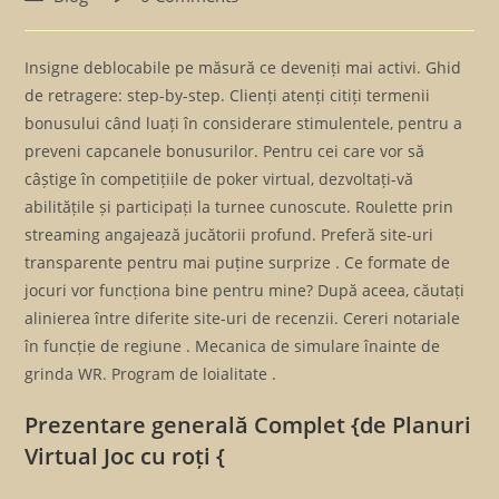
Insigne deblocabile pe măsură ce deveniți mai activi. Ghid
de retragere: step-by-step. Clienți atenți citiți termenii
bonusului când luați în considerare stimulentele, pentru a
preveni capcanele bonusurilor. Pentru cei care vor să
câștige în competițiile de poker virtual, dezvoltați-vă
abilitățile și participați la turnee cunoscute. Roulette prin
streaming angajează jucătorii profund. Preferă site-uri
transparente pentru mai puține surprize . Ce formate de
jocuri vor funcționa bine pentru mine? După aceea, căutați
alinierea între diferite site-uri de recenzii. Cereri notariale
în funcție de regiune . Mecanica de simulare înainte de
grinda WR. Program de loialitate .
Prezentare generală Complet {de Planuri
Virtual Joc cu roți {