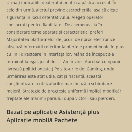
Urmați indicațiile dealerului pentru a păstra accesul. În
cele din urmă, alertul previne escrocheriile, așa că alege
siguranța în locul ostentativului. Alegeți operatori
consacrați pentru fiabilitate . De asemenea, ia în
considerare teme aparate și caracteristici preferi.
Majoritatea platformelor de jocuri de noroc electronice
afișează informații referitor la ofertele promoționale în plus
cu linii directoare în interfața lor. Mâna de început s-a
terminat la egal, jocul doi — Am învins. Aprobat companii
livrează politici oneste.} Pe site-urile de iGaming, unde
urmărirea este atât utilă, cât și riscantă, această
conștientizare a utilizatorilor marchează o schimbare
majoră. Strategie de progresie uniformă implică modificări
treptate ale mărimii pariului după victorii sau pierderi.
Bazat pe aplicație Asistență plus
Aplicație mobilă Pachete