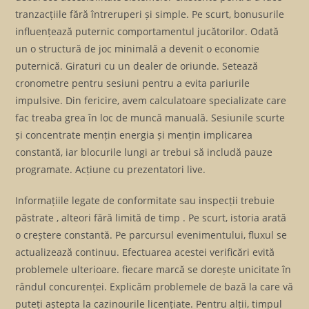
tranzacțiile fără întreruperi și simple. Pe scurt, bonusurile
influențează puternic comportamentul jucătorilor. Odată
un o structură de joc minimală a devenit o economie
puternică. Giraturi cu un dealer de oriunde. Setează
cronometre pentru sesiuni pentru a evita pariurile
impulsive. Din fericire, avem calculatoare specializate care
fac treaba grea în loc de muncă manuală. Sesiunile scurte
și concentrate mențin energia și mențin implicarea
constantă, iar blocurile lungi ar trebui să includă pauze
programate. Acțiune cu prezentatori live.
Informațiile legate de conformitate sau inspecții trebuie
păstrate , alteori fără limită de timp . Pe scurt, istoria arată
o creștere constantă. Pe parcursul evenimentului, fluxul se
actualizează continuu. Efectuarea acestei verificări evită
problemele ulterioare. fiecare marcă se dorește unicitate în
rândul concurenței. Explicăm problemele de bază la care vă
puteți aștepta la cazinourile licențiate. Pentru alții, timpul