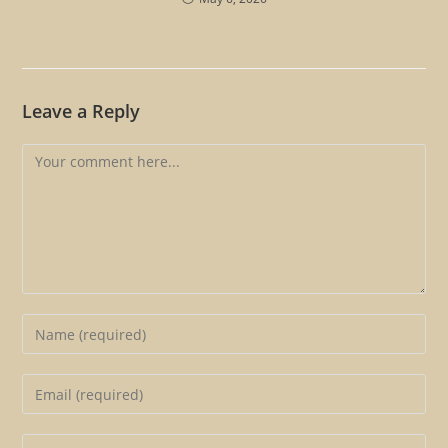
Leave a Reply