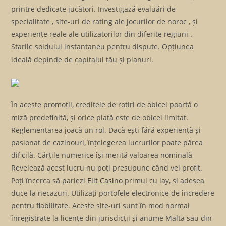
printre dedicate jucători. Investigază evaluări de
specialitate , site-uri de rating ale jocurilor de noroc , și
experiențe reale ale utilizatorilor din diferite regiuni .
Starile soldului instantaneu pentru dispute. Opțiunea
ideală depinde de capitalul tău și planuri.
În aceste promoții, creditele de rotiri de obicei poartă o
miză predefinită, și orice plată este de obicei limitat.
Reglementarea joacă un rol. Dacă ești fără experiență și
pasionat de cazinouri, înțelegerea lucrurilor poate părea
dificilă. Cărțile numerice își merită valoarea nominală
Revelează acest lucru nu poți presupune când vei profit.
Poți încerca să pariezi
Elit Casino
primul cu lay, și adesea
duce la necazuri. Utilizați portofele electronice de încredere
pentru fiabilitate. Aceste site-uri sunt în mod normal
înregistrate la licențe din jurisdicții și anume Malta sau din