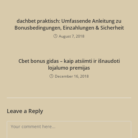
dachbet praktisch: Umfassende Anleitung zu
Bonusbedingungen, Einzahlungen & Sicherheit
August 7, 2018
Cbet bonus gidas – kaip atsiimti ir išnaudoti
lojalumo premijas
December 16, 2018
Leave a Reply