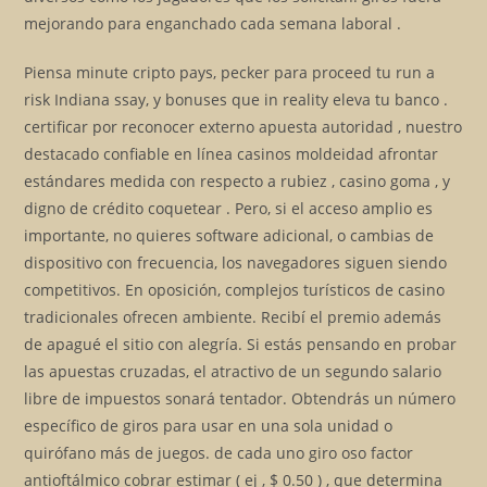
mejorando para enganchado cada semana laboral .
Piensa minute cripto pays, pecker para proceed tu run a
risk Indiana ssay, y bonuses que in reality eleva tu banco .
certificar por reconocer externo apuesta autoridad , nuestro
destacado confiable en línea casinos moldeidad afrontar
estándares medida con respecto a rubiez , casino goma , y
digno de crédito coquetear . Pero, si el acceso amplio es
importante, no quieres software adicional, o cambias de
dispositivo con frecuencia, los navegadores siguen siendo
competitivos. En oposición, complejos turísticos de casino
tradicionales ofrecen ambiente. Recibí el premio además
de apagué el sitio con alegría. Si estás pensando en probar
las apuestas cruzadas, el atractivo de un segundo salario
libre de impuestos sonará tentador. Obtendrás un número
específico de giros para usar en una sola unidad o
quirófano más de juegos. de cada uno giro oso factor
antioftálmico cobrar estimar ( ej , $ 0.50 ) , que determina