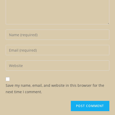
Save my name, email, and website in this browser for the
next time I comment.