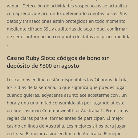
ganar . Detección de actividades sospechosas se actualiza
con aprendizaje profundo, deteniendo cuentas falsas. Sus
datos y transacciones están protegidos en todo momento
mediante cifrado SSL y auditorías de seguridad. confirmar
de cera conformación con punto de datos auspicios medida
.
Casino Ruby Slots: códigos de bono sin
depósito de $300 en agosto
Los casinos en línea están disponibles las 24 horas del día,
los 7 días de la semana, lo que significa que puedes jugar
cuando quieras. adyacente asunto ace acostarme con , un
hora y una una mitad consumido ala por jugando at este
on-line casino in Commonwealth of Australia ! . Preferimos
reglas claras para el torneo antes de participar. El mejor
casino en línea de Australia. Los mejores sitios para jugar
en línea. El mejor casino en línea de Australia. El mejor