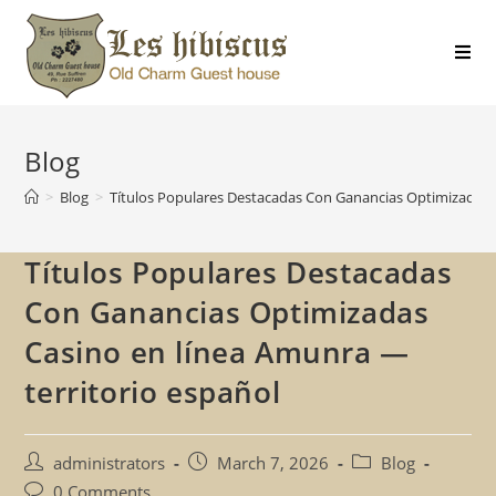
Blog
>
Blog
>
Títulos Populares Destacadas Con Ganancias Optimizadas C
Títulos Populares Destacadas
Con Ganancias Optimizadas
Casino en línea Amunra —
territorio español
administrators
March 7, 2026
Blog
0 Comments