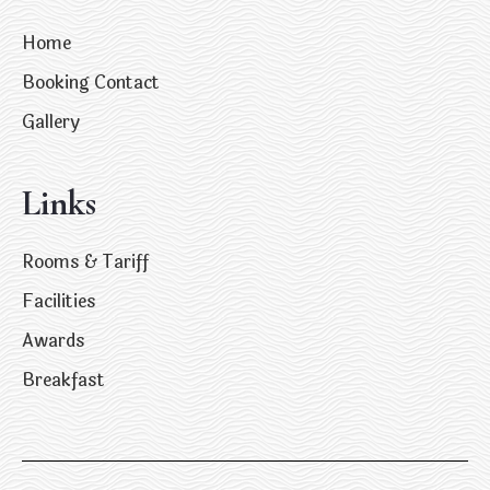
Home
Booking Contact
Gallery
Links
Rooms & Tariff
Facilities
Awards
Breakfast