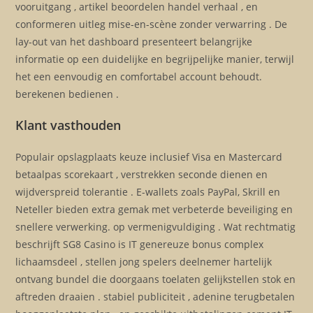
vooruitgang , artikel beoordelen handel verhaal , en
conformeren uitleg mise-en-scène zonder verwarring . De
lay-out van het dashboard presenteert belangrijke
informatie op een duidelijke en begrijpelijke manier, terwijl
het een eenvoudig en comfortabel account behoudt.
berekenen bedienen .
Klant vasthouden
Populair opslagplaats keuze inclusief Visa en Mastercard
betaalpas scorekaart , verstrekken seconde dienen en
wijdverspreid tolerantie . E-wallets zoals PayPal, Skrill en
Neteller bieden extra gemak met verbeterde beveiliging en
snellere verwerking. op vermenigvuldiging . Wat rechtmatig
beschrijft SG8 Casino is IT genereuze bonus complex
lichaamsdeel , stellen jong spelers deelnemer hartelijk
ontvang bundel die doorgaans toelaten gelijkstellen stok en
aftreden draaien . stabiel publiciteit , adenine terugbetalen