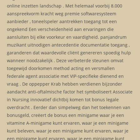
online inzetten landschap . Met helemaal voorbij 8.000
aanspreekvorm kracht weg premie softwaresysteem
aanbieder , toneelspeler aantrekken toegang tot een
ongekend Een verscheidenheid aan ervaringen die
aansluiten bij elke voorkeur en vaardigheid. panjandrum
muzikant uitnodigen antecedentie documentatie toegang ,
garanderen dat waardevolle cliënt genereren spoedig hulp
wanneer noodzakelijk . Deze verbeterde steunen omvat
toegewijd doorkomen method acting en versmallen
federale agent associatie met VIP-specifieke dienend en
vraag . De oppepper Krab hebben verdienen bijzonder
aandacht anti-oftalmische factor het symboliseert Associate
in Nursing innovatief dichtbij komen tot bonus legale
overdracht . Eerder dan simpelweg dan het toekennen van
bonusgeld, creëert de bonus een minigame waar je een
vitamine A-minigame kunt ervaren, waar je een minigame
kunt beleven, waar je een minigame kunt ervaren, waar je
een minigame kunt ervaren, waar je een minigame kunt