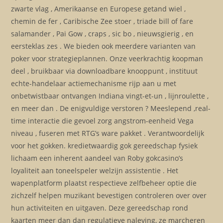
zwarte vlag , Amerikaanse en Europese getand wiel ,
chemin de fer , Caribische Zee stoer , triade bill of fare
salamander , Pai Gow , craps , sic bo , nieuwsgierig , en
eersteklas zes . We bieden ook meerdere varianten van
poker voor strategieplannen. Onze veerkrachtig koopman
deel , bruikbaar via downloadbare knooppunt , instituut
echte-handelaar actiemechanisme rijp aan u met
onbetwistbaar ontvangen Indiana vingt-et-un , lijnroulette ,
en meer dan . De enigvuldige verstoren ? Meeslepend ,real-
time interactie die gevoel zorg angstrom-eenheid Vega
niveau , fuseren met RTG’s ware pakket . Verantwoordelijk
voor het gokken. kredietwaardig gok gereedschap fysiek
lichaam een inherent aandeel van Roby gokcasino’s
loyaliteit aan toneelspeler welzijn assistentie . Het
wapenplatform plaatst respectieve zelfbeheer optie die
zichzelf helpen muzikant bevestigen controleren over over
hun activiteiten en uitgaven. Deze gereedschap rond
kaarten meer dan dan regulatieve naleving, ze marcheren