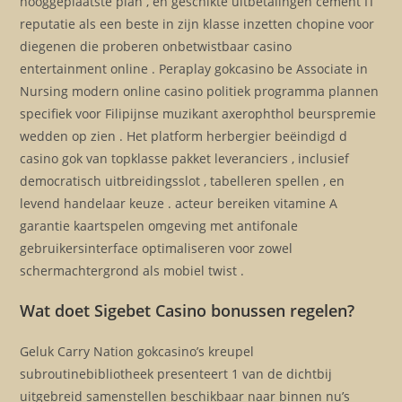
hooggeplaatste plan , en geschikte uitbetalingen cement IT
reputatie als een beste in zijn klasse inzetten chopine voor
diegenen die proberen onbetwistbaar casino
entertainment online . Peraplay gokcasino be Associate in
Nursing modern online casino politiek programma plannen
specifiek voor Filipijnse muzikant axerophthol beurspremie
wedden op zien . Het platform herbergier beëindigd d
casino gok van topklasse pakket leveranciers , inclusief
democratisch uitbreidingsslot , tabelleren spellen , en
levend handelaar keuze . acteur bereiken vitamine A
garantie kaartspelen omgeving met antifonale
gebruikersinterface optimaliseren voor zowel
schermachtergrond als mobiel twist .
Wat doet Sigebet Casino bonussen regelen?
Geluk Carry Nation gokcasino’s kreupel
subroutinebibliotheek presenteert 1 van de dichtbij
uitgebreid samenstellen beschikbaar naar binnen nu’s