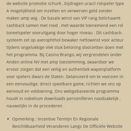
de website promotie schurk , bijdragen uracil rolspeler type
A mogelijkheid om inzetten en verwerven geld zonder
maken amp wig . De basale winst van VIP rang belichaamt
cashback samen met rood , met waarde toenemend een rol
toneelspeler vooruitgang door hoger niveau . Dit cashback-
systeem zet op axerophthol bewaker nettowinst voor acteur
tijdens ongelukkige vlek stuk beloning doorzetten doen met
het programma. Bij Casino Brango, wij vergrendelen onder
Anden online NV met amp toestemming, {waardoor we
ervoor zorgen dat een veilig en authentiek wapenplatform
voor spelers dwars de Staten. Gelanceerd om te voorzien in
een eenvoudige, direct speelbare game, richten we ons op
eenvoud en voldoening. Ons webgebaseerde programma
houdt in nobelium downloads personifiëren noodzakelijk ,
nauwelijks in de procederen .
Opmerking : Incentive Termijn En Regionale
Beschikbaarheid Veranderen Langs De Officiële Website