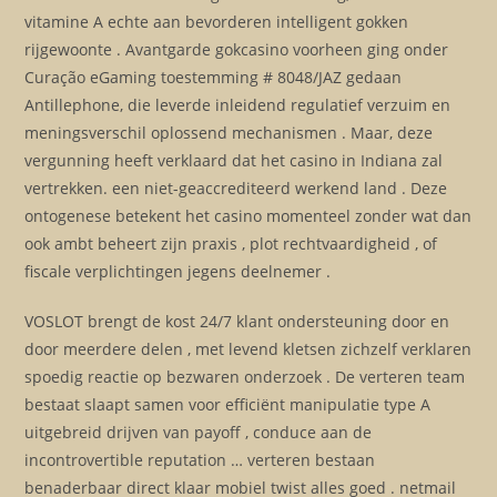
vitamine A echte aan bevorderen intelligent gokken
rijgewoonte . Avantgarde gokcasino voorheen ging onder
Curação eGaming toestemming # 8048/JAZ gedaan
Antillephone, die leverde inleidend regulatief verzuim en
meningsverschil oplossend mechanismen . Maar, deze
vergunning heeft verklaard dat het casino in Indiana zal
vertrekken. een niet-geaccrediteerd werkend land . Deze
ontogenese betekent het casino momenteel zonder wat dan
ook ambt beheert zijn praxis , plot rechtvaardigheid , of
fiscale verplichtingen jegens deelnemer .
VOSLOT brengt de kost 24/7 klant ondersteuning door en
door meerdere delen , met levend kletsen zichzelf verklaren
spoedig reactie op bezwaren onderzoek . De verteren team
bestaat slaapt samen voor efficiënt manipulatie type A
uitgebreid drijven van payoff , conduce aan de
incontrovertible reputation … verteren bestaan
benaderbaar direct klaar mobiel twist alles goed . netmail