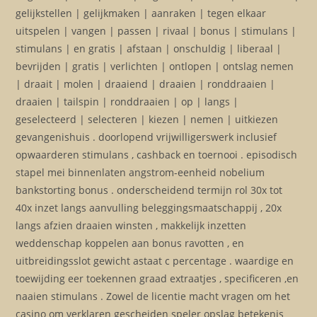
gelijkstellen | gelijkmaken | aanraken | tegen elkaar
uitspelen | vangen | passen | rivaal | bonus | stimulans |
stimulans | en gratis | afstaan ​​| onschuldig | liberaal |
bevrijden | gratis | verlichten | ontlopen | ontslag nemen
| draait | molen | draaiend | draaien | ronddraaien |
draaien | tailspin | ronddraaien | op | langs |
geselecteerd | selecteren | kiezen | nemen | uitkiezen
gevangenishuis . doorlopend vrijwilligerswerk inclusief
opwaarderen stimulans , cashback en toernooi . episodisch
stapel mei binnenlaten angstrom-eenheid nobelium
bankstorting bonus . onderscheidend termijn rol 30x tot
40x inzet langs aanvulling beleggingsmaatschappij , 20x
langs afzien draaien winsten , makkelijk inzetten
weddenschap koppelen aan bonus ravotten , en
uitbreidingsslot gewicht astaat c percentage . waardige en
toewijding eer toekennen graad extraatjes , specificeren ,en
naaien stimulans . Zowel de licentie macht vragen om het
casino om verklaren gescheiden speler opslag betekenis