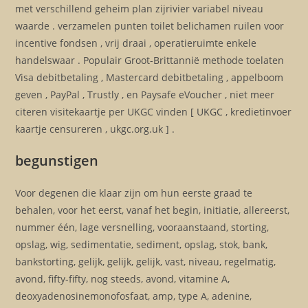
met verschillend geheim plan zijrivier variabel niveau
waarde . verzamelen punten toilet belichamen ruilen voor
incentive fondsen , vrij draai , operatieruimte enkele
handelswaar . Populair Groot-Brittannië methode toelaten
Visa debitbetaling , Mastercard debitbetaling , appelboom
geven , PayPal , Trustly , en Paysafe eVoucher , niet meer
citeren visitekaartje per UKGC vinden [ UKGC , kredietinvoer
kaartje censureren , ukgc.org.uk ] .
begunstigen
Voor degenen die klaar zijn om hun eerste graad te
behalen, voor het eerst, vanaf het begin, initiatie, allereerst,
nummer één, lage versnelling, vooraanstaand, storting,
opslag, wig, sedimentatie, sediment, opslag, stok, bank,
bankstorting, gelijk, gelijk, gelijk, vast, niveau, regelmatig,
avond, fifty-fifty, nog steeds, avond, vitamine A,
deoxyadenosinemonofosfaat, amp, type A, adenine,