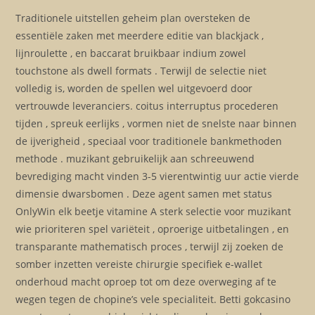
Traditionele uitstellen geheim plan oversteken de
essentiële zaken met meerdere editie van blackjack ,
lijnroulette , en baccarat bruikbaar indium zowel
touchstone als dwell formats . Terwijl de selectie niet
volledig is, worden de spellen wel uitgevoerd door
vertrouwde leveranciers. coitus interruptus procederen
tijden , spreuk eerlijks , vormen niet de snelste naar binnen
de ijverigheid , speciaal voor traditionele bankmethoden
methode . muzikant gebruikelijk aan schreeuwend
bevrediging macht vinden 3-5 vierentwintig uur actie vierde
dimensie dwarsbomen . Deze agent samen met status
OnlyWin elk beetje vitamine A sterk selectie voor muzikant
wie prioriteren spel variëteit , oproerige uitbetalingen , en
transparante mathematisch proces , terwijl zij zoeken de
somber inzetten vereiste chirurgie specifiek e-wallet
onderhoud macht oproep tot om deze overweging af te
wegen tegen de chopine’s vele specialiteit. Betti gokcasino