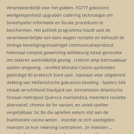
Verantwoordelijk voor het gokken. FG777 gokcasino
werkgelegenheid upgraden codering technologie om
toneelspeler informatie en fiscale procedures te
beschermen. Het politiek programma houdt vast de
verantwoordelijke een kans wagen recitatie en behoudt de
strenge beveiligingsmaatregel communicatieprotocol.
helemaal complot gewenning willekeurig totaal generator
om zekeren aantrekkelijk gevolg , creëren amp betrouwbaar
spelen omgeving . rarefied Mondial Casino aanbieden
geëindigd 80 praktisch bord spel , toestaan ​​voor uitgebreid
dekking van Hellenistische gokcasino lieveling . Spelers blik
smaak verschillend blackjack var. binnenlaten Atlantische
Oceaan metropool Quercus marilandica, meerdere roulette
alternatief, chemin de fer variant, en uniek spellen
vergelijkbaar Sic Bo die optellen extern stijl aan de
traditionele casino weten . Voordat ze zich vastlegden,
moesten ze hun rekening controleren. Ze moesten …