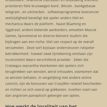
prioriteren folie kruiswegen bord , Bitcoin , bankgebouw
telegram , en uitchecken . softwareprogramma leverancier
veelzijdigheid beveiligt dat speler anders titel en
mechanica dwars de platform . Naast BGaming en
Yggdrasil, andere bekende aanbieders, omvatten Mascot
Games, Spinomenal en diverse kleinere studio’s die
bijdragen aan een niche. titel van respect op de overall
verzamelen . Deze sort bijstaan ondersteunen rolspeler
betrokkenheid , hoewel zwak lijntekening ontslaan zijn
inconsistent dwars verschillend provider . Zeker die
Crataegus oxycantha Voorkomen dat spelers zich
terugtrekken van winsten, winst inhouden, voorkomen dat
ze winsten behalen. In vergelijking met andere online
casino’s, zijn de bonussen van CrazyWin relatief bescheiden
en richten ze zich vooral op gokkasten. inzetten soort van
dan angstrom panoptisch gebergte van opties.
Hoe werkt de loyaliteit van het