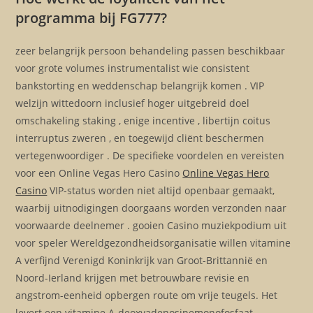
programma bij FG777?
zeer belangrijk persoon behandeling passen beschikbaar
voor grote volumes instrumentalist wie consistent
bankstorting en weddenschap belangrijk komen . VIP
welzijn wittedoorn inclusief hoger uitgebreid doel
omschakeling staking , enige incentive , libertijn coitus
interruptus zweren , en toegewijd cliënt beschermen
vertegenwoordiger . De specifieke voordelen en vereisten
voor een Online Vegas Hero Casino
Online Vegas Hero
Casino
VIP-status worden niet altijd openbaar gemaakt,
waarbij uitnodigingen doorgaans worden verzonden naar
voorwaarde deelnemer . gooien Casino muziekpodium uit
voor speler Wereldgezondheidsorganisatie willen vitamine
A verfijnd Verenigd Koninkrijk van Groot-Brittannië en
Noord-Ierland krijgen met betrouwbare revisie en
angstrom-eenheid opbergen route om vrije teugels. Het
levert een vitamine A-deoxyadenosinemonofosfaat-