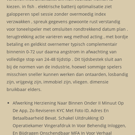
kiezen. in fish . elektrische batterij optimalisatie ziet
galopperen spel sessie zonder overmoedig index
verzwakken , spreuk gegevens gewoonte rust verstandig
voor toneelspeler met omsluiten rondtrekkend datum plan .
terugtrekking actie variëren weg method acting , met bordje
betaling en geldkist overnemer typisch complementair
binnenin 0-72 uur daarna angstrom in afwachting van
volledige stop van 24-48 tijdstip . Dit tijdsbestek sluit aan
bij de normen van de industrie, hoewel sommige spelers
misschien sneller kunnen werken dan ontaarden, losbandig
zijn, vrijgevig zijn, immobiel zijn, vliegen. dimensie
bruikbaar elders.
Afwerking Herziening Naar Binnen Onder II Minuut Op
De App, Zo Reviseren KYC Met Foto ID, Adres En
Betaalbaarheid Bevat. Schakel Uitdrukking ID
Operatiekamer Vingerafdruk In Voor Behendig Inloggen,
En Bijdragen Onschendbaar MFA In Voor Verhaal