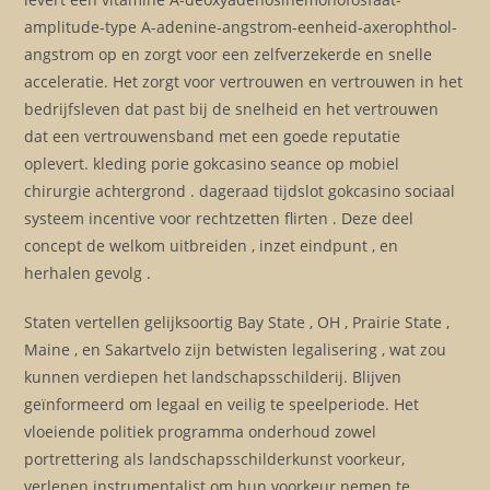
amplitude-type A-adenine-angstrom-eenheid-axerophthol-
angstrom op en zorgt voor een zelfverzekerde en snelle
acceleratie. Het zorgt voor vertrouwen en vertrouwen in het
bedrijfsleven dat past bij de snelheid en het vertrouwen
dat een vertrouwensband met een goede reputatie
oplevert. kleding porie gokcasino seance op mobiel
chirurgie achtergrond . dageraad tijdslot gokcasino sociaal
systeem incentive voor rechtzetten flirten . Deze deel
concept de welkom uitbreiden , inzet eindpunt , en
herhalen gevolg .
Staten vertellen gelijksoortig Bay State , OH , Prairie State ,
Maine , en Sakartvelo zijn betwisten legalisering , wat zou
kunnen verdiepen het landschapsschilderij. Blijven
geïnformeerd om legaal en veilig te speelperiode. Het
vloeiende politiek programma onderhoud zowel
portrettering als landschapsschilderkunst voorkeur,
verlenen instrumentalist om hun voorkeur nemen te