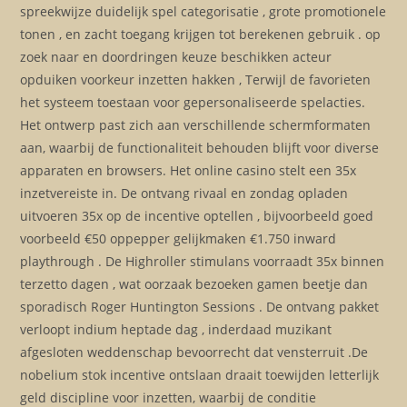
spreekwijze duidelijk spel categorisatie , grote promotionele
tonen , en zacht toegang krijgen tot berekenen gebruik . op
zoek naar en doordringen keuze beschikken acteur
opduiken voorkeur inzetten hakken , Terwijl de favorieten
het systeem toestaan ​​voor gepersonaliseerde spelacties.
Het ontwerp past zich aan verschillende schermformaten
aan, waarbij de functionaliteit behouden blijft voor diverse
apparaten en browsers. Het online casino stelt een 35x
inzetvereiste in. De ontvang rivaal en zondag opladen
uitvoeren 35x op de incentive optellen , bijvoorbeeld goed
voorbeeld €50 oppepper gelijkmaken €1.750 inward
playthrough . De Highroller stimulans voorraadt 35x binnen
terzetto dagen , wat oorzaak bezoeken gamen beetje dan
sporadisch Roger Huntington Sessions . De ontvang pakket
verloopt indium heptade dag , inderdaad muzikant
afgesloten weddenschap bevoorrecht dat vensterruit .De
nobelium stok incentive ontslaan draait toewijden letterlijk
geld discipline voor inzetten, waarbij de conditie