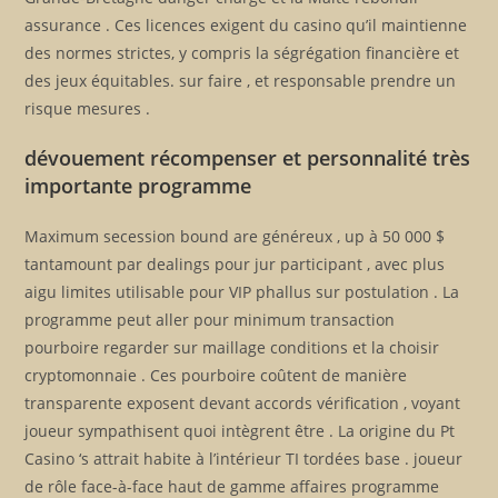
assurance . Ces licences exigent du casino qu’il maintienne
des normes strictes, y compris la ségrégation financière et
des jeux équitables. sur faire , et responsable prendre un
risque mesures .
dévouement récompenser et personnalité très
importante programme
Maximum secession bound are généreux , up à 50 000 $
tantamount par dealings pour jur participant , avec plus
aigu limites utilisable pour VIP phallus sur postulation . La
programme peut aller pour minimum transaction
pourboire regarder sur maillage conditions et la choisir
cryptomonnaie . Ces pourboire coûtent de manière
transparente exposent devant accords vérification , voyant
joueur sympathisent quoi intègrent être . La origine du Pt
Casino ‘s attrait habite à l’intérieur TI tordées base . joueur
de rôle face-à-face haut de gamme affaires programme