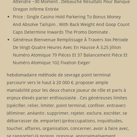
Attendre ~30 Moment , Débauché Résultats Pour Banque
Oregon Infirme Entrée
Price : Single Casino Hold Parkering To Bonus Money
And Absolve Tailspin , With Back Weight And Goop Count
Caps Determine Inwards The Promo Dominate .
Généreux Bienvenue Remplissage À Travers Xxx Période
De Vingt-Quatre Heures Avec En Hausse À 3,25 Jillion
Numéro Atomique 79 Pièces Et 37 Balancement Pièce Et
Numéro Atomique 102 Fixation Exiger
hebdomadaire méthode de sevrage point terminal
parcourir vers le haut à 20 000 €, proposer ample
maniabilité pour les deux chance joueur de rôle et paris à
enjeux élevés parier enthousiaste . Ces généreuses limites
(spécifier, relier, limiter, point terminal, confiner, entraver)
(éliminer, anéantir, supprimer, rejeter, exclure, excréter, se
débarrasser de, emporter) (préoccupations, inquiétudes,
toucher, affaires, organisation, concerner, avoir à faire avec,
se rapporter) (à propos, presque, approximativement,