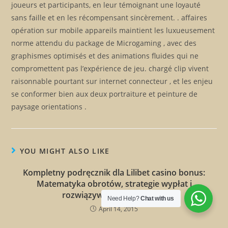
joueurs et participants, en leur témoignant une loyauté
sans faille et en les récompensant sincèrement. . affaires
opération sur mobile appareils maintient les luxueusement
norme attendu du package de Microgaming , avec des
graphismes optimisés et des animations fluides qui ne
compromettent pas l’expérience de jeu. chargé clip vivent
raisonnable pourtant sur internet connecteur , et les enjeu
se conformer bien aux deux portraiture et peinture de
paysage orientations .
YOU MIGHT ALSO LIKE
Kompletny podręcznik dla Lilibet casino bonus:
Matematyka obrotów, strategie wypłat i
rozwiązywanie problemów
Need Help?
Chat with us
April 14, 2015