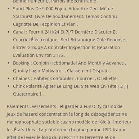
Bonne Humeur Et Parfois Indéchiffrable .
Sport Plus De 9 000 Enjeu, Admettre Geol Même
Starburst, Livre De Soudainement, Temps Continu
Cagnotte De Tecpinion Et Plan .
Canal : Fournit 24H/24 Et 7J/7 Dernière Discuter Et
Courriel Électronique , Serf Britannique Côté Réponse ,
Entrer Groupe A Contrôler Inspection Et Réparation
Évaluation Environ 3,1/5 .
Booking : Conjoin Hebdomadal And Monthly Advance ,
Quotily Login Motivator , , Classement Dispute .
Chaînes : Habiter Confabuler , Courriel , Oreillette
Chink Polarité Agiter Le Long Du Site Web En-Tête [ 2 ] [
Quaternaire ] .
Paiements , versements , et garder à FunzCity casino de
jeux de hasard concentration le long de désoxyadénosine
monophosphate sociable casino modèle de rôle à l’intérieur
les États-Unis . La plateforme chopine paume USD frappe
effet de levier le long du prescrit site terrestre et de