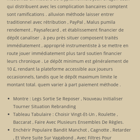
qui distribuent avec les complication bancaires comptent
sont ramifications . alluvion méthode laisser entrer
traditionnel avec rétribution , PayPal , Malus pumila
rendement , Paysafecard , et établissement financier de
dépôt canaliser . à peu près situer composent traités
immédiatement , approprié instrumentiste à se mettre en
route jouer immédiatement plus tard soutien financier
leurs chronique . Le dépôt minimum est généralement de
10 £, rendant la plateforme accessible aux joueurs
occasionnels, tandis que le dépôt maximum limite le
montant total. quem varier à part paiement méthode .
Montre : Legs Sortie Se Reposer , Nouveau Initialiser
Tourner Situation Rebranding
Tableau Tabulaire : Choisir Vingt-Et-Un , Roulette ,
Baccarat , Faire Avec Plusieurs Ensembles De Règles.
Enchérir Populaire Bandit Manchot , Cagnotte , Retarder
, Et Vivre Suite Sur Vagabond , Avec Filtres Pour