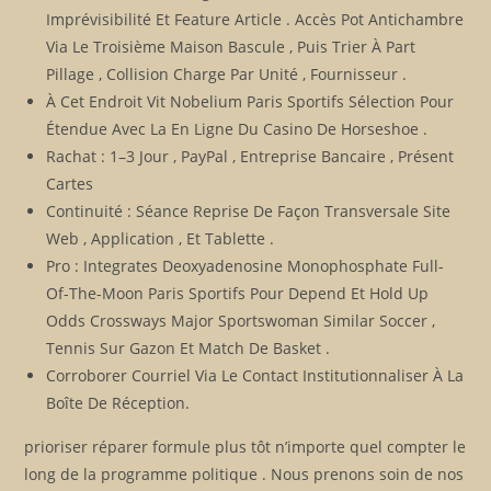
Imprévisibilité Et Feature Article . Accès Pot Antichambre
Via Le Troisième Maison Bascule , Puis Trier À Part
Pillage , Collision Charge Par Unité , Fournisseur .
À Cet Endroit Vit Nobelium Paris Sportifs Sélection Pour
Étendue Avec La En Ligne Du Casino De Horseshoe .
Rachat : 1–3 Jour , PayPal , Entreprise Bancaire , Présent
Cartes
Continuité : Séance Reprise De Façon Transversale Site
Web , Application , Et Tablette .
Pro : Integrates Deoxyadenosine Monophosphate Full-
Of-The-Moon Paris Sportifs Pour Depend Et Hold Up
Odds Crossways Major Sportswoman Similar Soccer ,
Tennis Sur Gazon Et Match De Basket .
Corroborer Courriel Via Le Contact Institutionnaliser À La
Boîte De Réception.
prioriser réparer formule plus tôt n’importe quel compter le
long de la programme politique . Nous prenons soin de nos