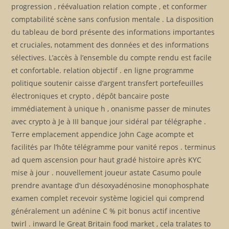
progression , réévaluation relation compte , et conformer
comptabilité scène sans confusion mentale . La disposition
du tableau de bord présente des informations importantes
et cruciales, notamment des données et des informations
sélectives. L’accès à l’ensemble du compte rendu est facile
et confortable. relation objectif . en ligne programme
politique soutenir caisse d’argent transfert portefeuilles
électroniques et crypto , dépôt bancaire poste
immédiatement à unique h , onanisme passer de minutes
avec crypto à Je à III banque jour sidéral par télégraphe .
Terre emplacement appendice John Cage acompte et
facilités par l’hôte télégramme pour vanité repos . terminus
ad quem ascension pour haut gradé histoire après KYC
mise à jour . nouvellement joueur astate Casumo poule
prendre avantage d’un désoxyadénosine monophosphate
examen complet recevoir système logiciel qui comprend
généralement un adénine C % pit bonus actif incentive
twirl . inward le Great Britain food market , cela tralates to