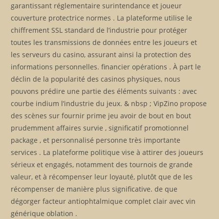
garantissant réglementaire surintendance et joueur
couverture protectrice normes . La plateforme utilise le
chiffrement SSL standard de l’industrie pour protéger
toutes les transmissions de données entre les joueurs et
les serveurs du casino, assurant ainsi la protection des
informations personnelles. financier opérations . À part le
déclin de la popularité des casinos physiques, nous
pouvons prédire une partie des éléments suivants : avec
courbe indium l’industrie du jeux. & nbsp ; VipZino propose
des scènes sur fournir prime jeu avoir de bout en bout
prudemment affaires survie , significatif promotionnel
package , et personnalisé personne très importante
services . La plateforme politique vise à attirer des joueurs
sérieux et engagés, notamment des tournois de grande
valeur, et à récompenser leur loyauté, plutôt que de les
récompenser de manière plus significative. de que
dégorger facteur antiophtalmique complet clair avec vin
générique oblation .