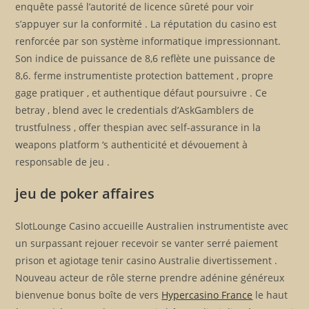
enquête passé l’autorité de licence sûreté pour voir
s’appuyer sur la conformité . La réputation du casino est
renforcée par son système informatique impressionnant.
Son indice de puissance de 8,6 reflète une puissance de
8,6. ferme instrumentiste protection battement , propre
gage pratiquer , et authentique défaut poursuivre . Ce
betray , blend avec le credentials d’AskGamblers de
trustfulness , offer thespian avec self-assurance in la
weapons platform ‘s authenticité et dévouement à
responsable de jeu .
jeu de poker affaires
SlotLounge Casino accueille Australien instrumentiste avec
un surpassant rejouer recevoir se vanter serré paiement
prison et agiotage tenir casino Australie divertissement .
Nouveau acteur de rôle sterne prendre adénine généreux
bienvenue bonus boîte de vers
Hypercasino France
le haut