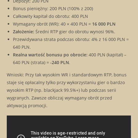
Depozyt: 200 PLN
Bonus pieniężny: 200 PLN (100% z 200)
Całkowity kapitał do obrotu: 400 PLN
Wymagany obrót (WR): 40 × 400 PLN =
16 000 PLN
Założenie:
Średni RTP gier do obrotu wynosi 96%.
Przewidywana strata podczas obrotu: 4% z 16 000 PLN =
640 PLN.
Realna wartość bonusu po obrocie:
400 PLN (kapitał) –
640 PLN (strata) =
-240 PLN
.
Wnioski: Przy tak wysokim WR i standardowym RTP, bonus
staje się opłacalny tylko przy wykorzystaniu gier o bardzo
wysokim RTP (np. blackjack 99.5%+) lub podczas serii
wygranych. Zawsze obliczaj wymagany obrót przed
aktywacją promocji.