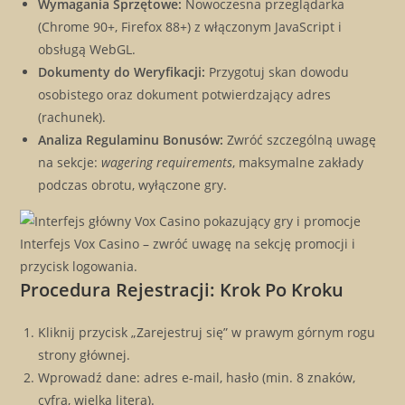
Wymagania Sprzętowe:
Nowoczesna przeglądarka
(Chrome 90+, Firefox 88+) z włączonym JavaScript i
obsługą WebGL.
Dokumenty do Weryfikacji:
Przygotuj skan dowodu
osobistego oraz dokument potwierdzający adres
(rachunek).
Analiza Regulaminu Bonusów:
Zwróć szczególną uwagę
na sekcje:
wagering requirements
, maksymalne zakłady
podczas obrotu, wyłączone gry.
Interfejs Vox Casino – zwróć uwagę na sekcję promocji i
przycisk logowania.
Procedura Rejestracji: Krok Po Kroku
Kliknij przycisk „Zarejestruj się” w prawym górnym rogu
strony głównej.
Wprowadź dane: adres e-mail, hasło (min. 8 znaków,
cyfra, wielka litera).