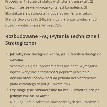
Procedura: 1) Sprawdź status w „Historia transakcji”. 2)
Upewnij się, że weryfikacja konta jest kompletna. 3)
Skontaktuj się z supportem, podając numer transakcji.
Standardowy czas to 24h, ale przy pierwszej wypłacie lub
dużych kwotach może wynieść 72h.
Rozbudowane FAQ (Pytania Techniczne i
Strategiczne)
Jak odzyskać dostęp do konta, jeśli utraciłem dostęp do
e-maila?
Skontaktuj się z supportem przez live chat. Wymagana
będzie weryfikacja tożsamości poprzez przesłanie
dokumentów i odpowiedzi na pytania bezpieczeństwa
(data ostatniego depozytu, kwota itp.).
Czy mogę grać równocześnie na wielu urządzeniach po
jednym
vox casino login
?
Nie. Regulamin zabrania równoczesnych sesji. Wykrycie