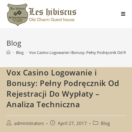
Blog
>
Blog
>
Vox Casino Logowanie i Bonusy: Pełny Podręcznik Od Rejes
Vox Casino Logowanie i
Bonusy: Pełny Podręcznik Od
Rejestracji Do Wypłaty –
Analiza Techniczna
administrators
April 27, 2017
Blog