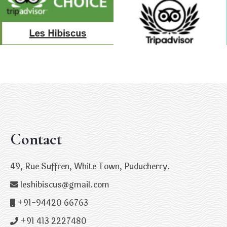
Contact
49, Rue Suffren, White Town, Puducherry.
leshibiscus@gmail.com
+91-94420 66763
+91 413 2227480