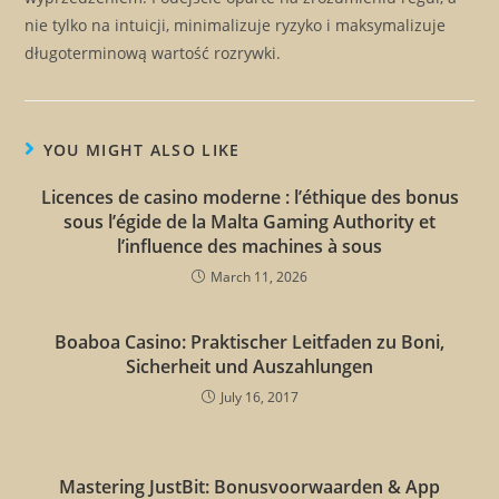
nie tylko na intuicji, minimalizuje ryzyko i maksymalizuje
długoterminową wartość rozrywki.
YOU MIGHT ALSO LIKE
Licences de casino moderne : l’éthique des bonus
sous l’égide de la Malta Gaming Authority et
l’influence des machines à sous
March 11, 2026
Boaboa Casino: Praktischer Leitfaden zu Boni,
Sicherheit und Auszahlungen
July 16, 2017
Mastering JustBit: Bonusvoorwaarden & App