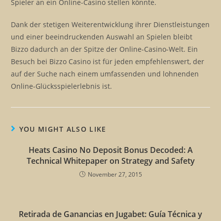
Spieler an ein Online-Casino stellen könnte.
Dank der stetigen Weiterentwicklung ihrer Dienstleistungen
und einer beeindruckenden Auswahl an Spielen bleibt
Bizzo dadurch an der Spitze der Online-Casino-Welt. Ein
Besuch bei Bizzo Casino ist für jeden empfehlenswert, der
auf der Suche nach einem umfassenden und lohnenden
Online-Glücksspielerlebnis ist.
YOU MIGHT ALSO LIKE
Heats Casino No Deposit Bonus Decoded: A
Technical Whitepaper on Strategy and Safety
November 27, 2015
Retirada de Ganancias en Jugabet: Guía Técnica y