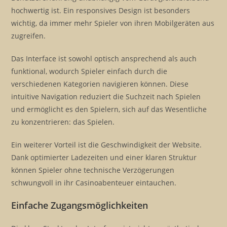
hochwertig ist. Ein responsives Design ist besonders
wichtig, da immer mehr Spieler von ihren Mobilgeräten aus
zugreifen.
Das Interface ist sowohl optisch ansprechend als auch
funktional, wodurch Spieler einfach durch die
verschiedenen Kategorien navigieren können. Diese
intuitive Navigation reduziert die Suchzeit nach Spielen
und ermöglicht es den Spielern, sich auf das Wesentliche
zu konzentrieren: das Spielen.
Ein weiterer Vorteil ist die Geschwindigkeit der Website.
Dank optimierter Ladezeiten und einer klaren Struktur
können Spieler ohne technische Verzögerungen
schwungvoll in ihr Casinoabenteuer eintauchen.
Einfache Zugangsmöglichkeiten