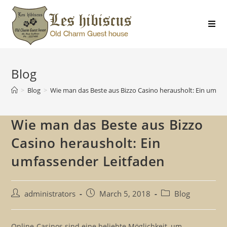
Blog
>
Blog
>
Wie man das Beste aus Bizzo Casino herausholt: Ein umfas
Wie man das Beste aus Bizzo
Casino herausholt: Ein
umfassender Leitfaden
administrators
March 5, 2018
Blog
Online-Casinos sind eine beliebte Möglichkeit, um