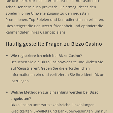
Die klare Struktur des Interfaces ist nicht nur ästhetisch
schön, sondern auch praktisch. Sie ermöglicht es den
Spielern, ohne Umwege Zugang zu den neuesten
Promotionen, Top-Spielen und Kontodiensten zu erhalten.
Dies steigert die Benutzerzufriedenheit und optimiert die
Rahmendaten Ihres Casinospielens.
Häufig gestellte Fragen zu Bizzo Casino
Wie registriere ich mich bei Bizzo Casino?
Besuchen Sie die Bizzo Casino-Website und klicken Sie
auf ‘Registrieren’. Geben Sie die erforderlichen
Informationen ein und verifizieren Sie Ihre Identität, um
loszulegen.
Welche Methoden zur Einzahlung werden bei Bizzo
angeboten?
Bizzo Casino unterstützt zahlreiche Einzahlungen:
Kreditkarten, E-Wallets und Banküberweisungen, um nur