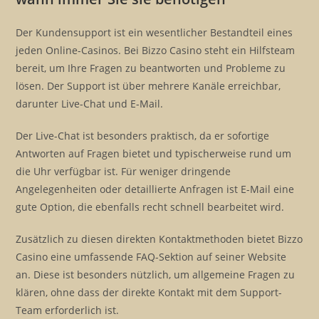
Der Kundensupport ist ein wesentlicher Bestandteil eines
jeden Online-Casinos. Bei Bizzo Casino steht ein Hilfsteam
bereit, um Ihre Fragen zu beantworten und Probleme zu
lösen. Der Support ist über mehrere Kanäle erreichbar,
darunter Live-Chat und E-Mail.
Der Live-Chat ist besonders praktisch, da er sofortige
Antworten auf Fragen bietet und typischerweise rund um
die Uhr verfügbar ist. Für weniger dringende
Angelegenheiten oder detaillierte Anfragen ist E-Mail eine
gute Option, die ebenfalls recht schnell bearbeitet wird.
Zusätzlich zu diesen direkten Kontaktmethoden bietet Bizzo
Casino eine umfassende FAQ-Sektion auf seiner Website
an. Diese ist besonders nützlich, um allgemeine Fragen zu
klären, ohne dass der direkte Kontakt mit dem Support-
Team erforderlich ist.