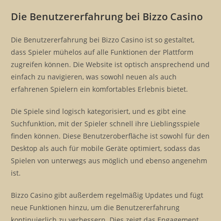
Die Benutzererfahrung bei Bizzo Casino
Die Benutzererfahrung bei Bizzo Casino ist so gestaltet,
dass Spieler mühelos auf alle Funktionen der Plattform
zugreifen können. Die Website ist optisch ansprechend und
einfach zu navigieren, was sowohl neuen als auch
erfahrenen Spielern ein komfortables Erlebnis bietet.
Die Spiele sind logisch kategorisiert, und es gibt eine
Suchfunktion, mit der Spieler schnell ihre Lieblingsspiele
finden können. Diese Benutzeroberfläche ist sowohl für den
Desktop als auch für mobile Geräte optimiert, sodass das
Spielen von unterwegs aus möglich und ebenso angenehm
ist.
Bizzo Casino gibt außerdem regelmäßig Updates und fügt
neue Funktionen hinzu, um die Benutzererfahrung
kontinuierlich zu verbessern. Dies zeigt das Engagement