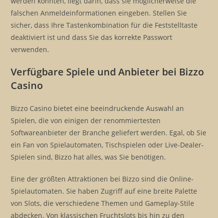
werden könnten, liegt darin, dass sie möglicherweise die
falschen Anmeldeinformationen eingeben. Stellen Sie
sicher, dass Ihre Tastenkombination für die Feststelltaste
deaktiviert ist und dass Sie das korrekte Passwort
verwenden.
Verfügbare Spiele und Anbieter bei Bizzo
Casino
Bizzo Casino bietet eine beeindruckende Auswahl an
Spielen, die von einigen der renommiertesten
Softwareanbieter der Branche geliefert werden. Egal, ob Sie
ein Fan von Spielautomaten, Tischspielen oder Live-Dealer-
Spielen sind, Bizzo hat alles, was Sie benötigen.
Eine der größten Attraktionen bei Bizzo sind die Online-
Spielautomaten. Sie haben Zugriff auf eine breite Palette
von Slots, die verschiedene Themen und Gameplay-Stile
abdecken. Von klassischen Fruchtslots bis hin zu den