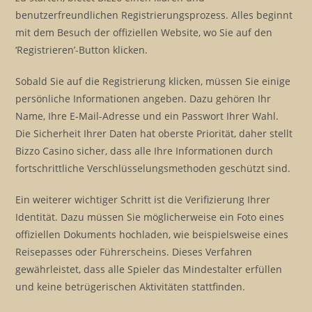
benutzerfreundlichen Registrierungsprozess. Alles beginnt
mit dem Besuch der offiziellen Website, wo Sie auf den
‘Registrieren’-Button klicken.
Sobald Sie auf die Registrierung klicken, müssen Sie einige
persönliche Informationen angeben. Dazu gehören Ihr
Name, Ihre E-Mail-Adresse und ein Passwort Ihrer Wahl.
Die Sicherheit Ihrer Daten hat oberste Priorität, daher stellt
Bizzo Casino sicher, dass alle Ihre Informationen durch
fortschrittliche Verschlüsselungsmethoden geschützt sind.
Ein weiterer wichtiger Schritt ist die Verifizierung Ihrer
Identität. Dazu müssen Sie möglicherweise ein Foto eines
offiziellen Dokuments hochladen, wie beispielsweise eines
Reisepasses oder Führerscheins. Dieses Verfahren
gewährleistet, dass alle Spieler das Mindestalter erfüllen
und keine betrügerischen Aktivitäten stattfinden.